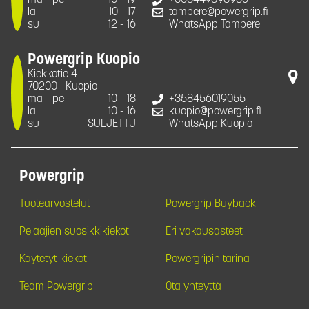
ma - pe
10 - 19
+358449898986
la
10 - 17
tampere@powergrip.fi
su
12 - 16
WhatsApp Tampere
Powergrip Kuopio
Kiekkotie 4
70200
Kuopio
ma - pe
10 - 18
+358456019055
la
10 - 16
kuopio@powergrip.fi
su
SULJETTU
WhatsApp Kuopio
Powergrip
Tuotearvostelut
Powergrip Buyback
Pelaajien suosikkikiekot
Eri vakausasteet
Käytetyt kiekot
Powergripin tarina
Team Powergrip
Ota yhteyttä