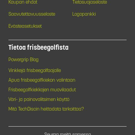
Kaupan ehdot
Tietosuojaseloste
Saavutettavuusseloste
Logopankki
Evästeasetukset
Tietoa frisbeegolfista
Powergrip Blog
Vinkkejä frisbeegolfaajalle
Apua frisbeegolfkiekon valintaan
Frisbeegolfkiekkojen muovilaadut
Väri- ja painovalitsimen käyttö
Mitä TechDiscin heittodata tarkoittaa?