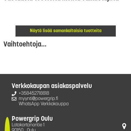
Näytä lisää samankaltaisia tuotteita
Vaihtoehtoja...
Verkkokaupan asiakaspalvelu
+358452718818
myynti@powergrip.fi
WhatsApp Verkkokauppa
Powergrip Oulu
Latokartanontie 1
90150
Oulu