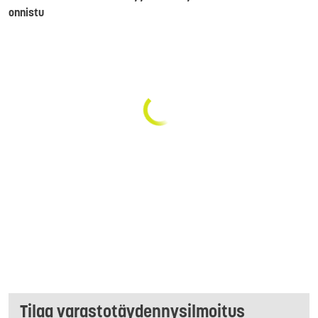
onnistu
Tilaa varastotäydennysilmoitus