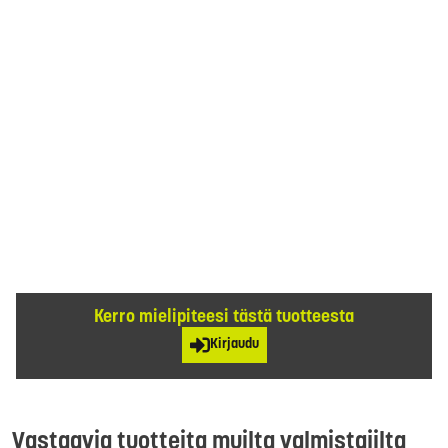
Kerro mielipiteesi tästä tuotteesta
Kirjaudu
Vastaavia tuotteita muilta valmistajilta