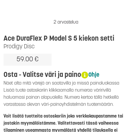
2 arvostelua
Ace DuraFlex P Model S 5 kiekon setti
Prodigy Disc
59.00 €
Osta - Valitse väri ja paino
Ohje
Näet alta mitä värejä on saatavilla ja missä painoluokassa
Lisää tuote ostoskoriin klikkaamalla numeroa väririvillä
haluamasi painon alapuolella. Numero kertoo tällä hetkellä
varastossa olevan väri-painoyhdistelmän tuotemäärän.
Voit lisätä tuotteita ostoskoriin joko verkkokaupastamme tai
jostakin myymälöistämme. Valitettavasti tässä vaiheessa
tilaaminen useammasta myymälästä yhdellä tilauksella ei