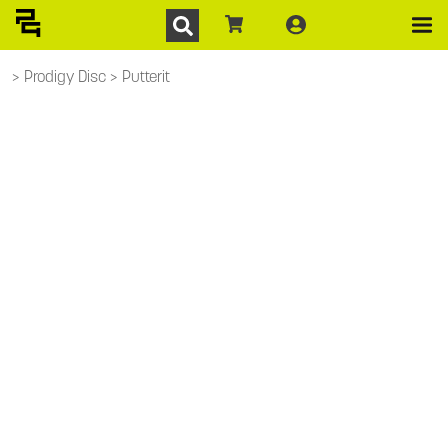
Prodigy Disc
Putterit