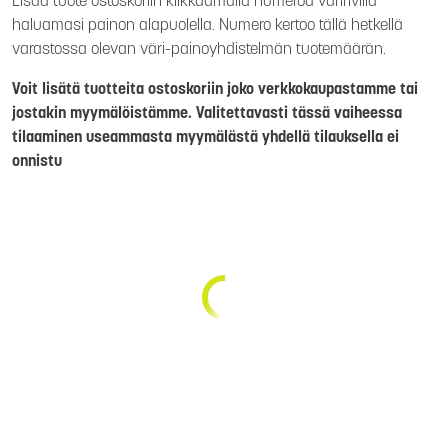
Lisää tuote ostoskoriin klikkaamalla numeroa väririvillä
haluamasi painon alapuolella. Numero kertoo tällä hetkellä
varastossa olevan väri-painoyhdistelmän tuotemäärän.
Voit lisätä tuotteita ostoskoriin joko verkkokaupastamme tai
jostakin myymälöistämme. Valitettavasti tässä vaiheessa
tilaaminen useammasta myymälästä yhdellä tilauksella ei
onnistu