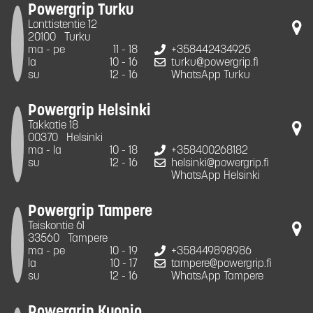
Powergrip Turku
Lonttistentie 12
20100
Turku
ma - pe
11 - 18
+358442434925
la
10 - 16
turku@powergrip.fi
su
12 - 16
WhatsApp Turku
Powergrip Helsinki
Takkatie 18
00370
Helsinki
ma - la
10 - 18
+358400268182
su
12 - 16
helsinki@powergrip.fi
WhatsApp Helsinki
Powergrip Tampere
Teiskontie 61
33560
Tampere
ma - pe
10 - 19
+358449898986
la
10 - 17
tampere@powergrip.fi
su
12 - 16
WhatsApp Tampere
Powergrip Kuopio