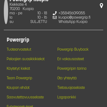
Kiekkotie 4
70200
Kuopio
ma - pe
10 - 18
+358456019055
la
10 - 16
kuopio@powergrip.fi
su
SULJETTU
WhatsApp Kuopio
Powergrip
Tuotearvostelut
Powergrip Buyback
Pelaajien suosikkikiekot
Eri vakausasteet
Käytetyt kiekot
Powergripin tarina
Team Powergrip
Ota yhteyttä
Kaupan ehdot
Tietosuojaseloste
Saavutettavuusseloste
Logopankki
Evästeasetukset