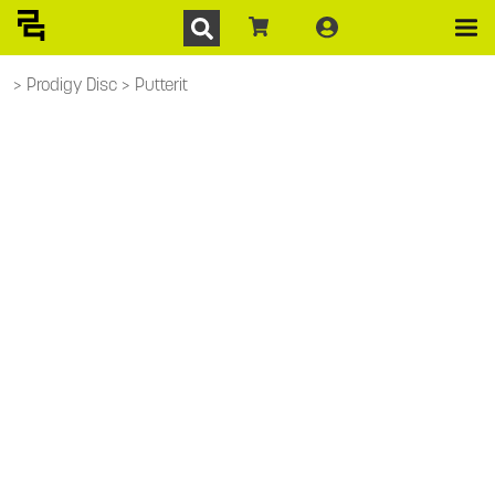
Prodigy Disc
Putterit