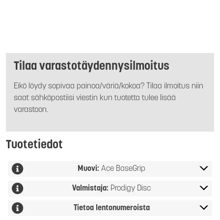
Tilaa varastotäydennysilmoitus
Eikö löydy sopivaa painoa/väriä/kokoa? Tilaa ilmoitus niin
saat sähköpostiisi viestin kun tuotetta tulee lisää
varastoon.
Tuotetiedot
Muovi:
Ace BaseGrip
Valmistaja:
Prodigy Disc
Tietoa lentonumeroista