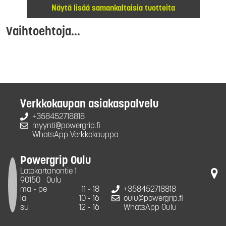
Näytä lisää samankaltaisia tuotteita
Vaihtoehtoja...
Verkkokaupan asiakaspalvelu
+358452718818
myynti@powergrip.fi
WhatsApp Verkkokauppa
Powergrip Oulu
Latokartanontie 1
90150
Oulu
ma - pe
11 - 18
+358452718818
la
10 - 16
oulu@powergrip.fi
su
12 - 16
WhatsApp Oulu