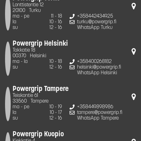
Lonttistentie 12
20100
Turku
ma - pe
11 - 18
+358442434925
la
10 - 16
turku@powergrip.fi
su
12 - 16
WhatsApp Turku
Powergrip Helsinki
Takkatie 18
00370
Helsinki
ma - la
10 - 18
+358400268182
su
12 - 16
helsinki@powergrip.fi
WhatsApp Helsinki
Powergrip Tampere
Teiskontie 61
33560
Tampere
ma - pe
10 - 19
+358449898986
la
10 - 17
tampere@powergrip.fi
su
12 - 16
WhatsApp Tampere
Powergrip Kuopio