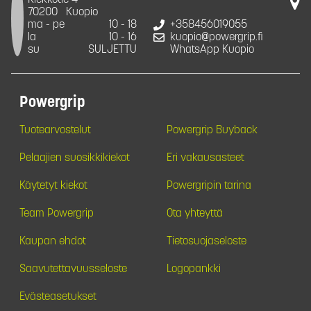
Kiekkotie 4
70200
Kuopio
ma - pe
10 - 18
+358456019055
la
10 - 16
kuopio@powergrip.fi
su
SULJETTU
WhatsApp Kuopio
Powergrip
Tuotearvostelut
Powergrip Buyback
Pelaajien suosikkikiekot
Eri vakausasteet
Käytetyt kiekot
Powergripin tarina
Team Powergrip
Ota yhteyttä
Kaupan ehdot
Tietosuojaseloste
Saavutettavuusseloste
Logopankki
Evästeasetukset