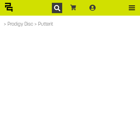
Prodigy Disc
Putterit