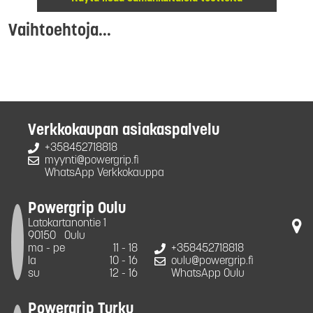
Vaihtoehtoja...
Verkkokaupan asiakaspalvelu
+358452718818
myynti@powergrip.fi
WhatsApp Verkkokauppa
Powergrip Oulu
Latokartanontie 1
90150
Oulu
ma - pe
11 - 18
+358452718818
la
10 - 16
oulu@powergrip.fi
su
12 - 16
WhatsApp Oulu
Powergrip Turku