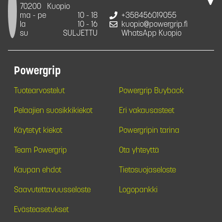
70200
Kuopio
ma - pe
10 - 18
+358456019055
la
10 - 16
kuopio@powergrip.fi
su
SULJETTU
WhatsApp Kuopio
Powergrip
Tuotearvostelut
Powergrip Buyback
Pelaajien suosikkikiekot
Eri vakausasteet
Käytetyt kiekot
Powergripin tarina
Team Powergrip
Ota yhteyttä
Kaupan ehdot
Tietosuojaseloste
Saavutettavuusseloste
Logopankki
Evästeasetukset