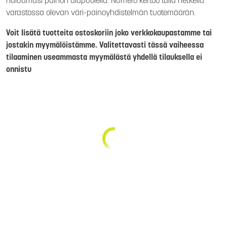
haluamasi painon alapuolella. Numero kertoo tällä hetkellä
varastossa olevan väri-painoyhdistelmän tuotemäärän.
Voit lisätä tuotteita ostoskoriin joko verkkokaupastamme tai
jostakin myymälöistämme. Valitettavasti tässä vaiheessa
tilaaminen useammasta myymälästä yhdellä tilauksella ei
onnistu