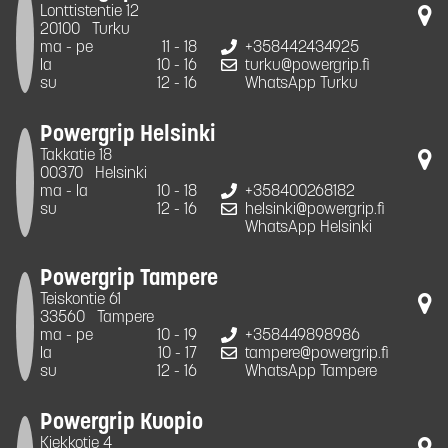
Lonttistentie 12
20100
Turku
ma - pe
11 - 18
+358442434925
la
10 - 16
turku@powergrip.fi
su
12 - 16
WhatsApp Turku
Powergrip Helsinki
Takkatie 18
00370
Helsinki
ma - la
10 - 18
+358400268182
su
12 - 16
helsinki@powergrip.fi
WhatsApp Helsinki
Powergrip Tampere
Teiskontie 61
33560
Tampere
ma - pe
10 - 19
+358449898986
la
10 - 17
tampere@powergrip.fi
su
12 - 16
WhatsApp Tampere
Powergrip Kuopio
Kiekkotie 4