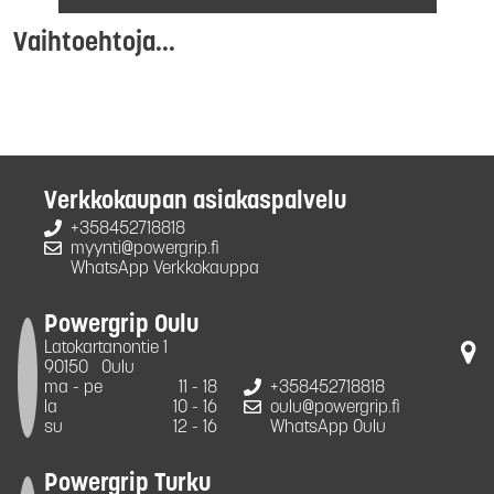
Vaihtoehtoja...
Verkkokaupan asiakaspalvelu
+358452718818
myynti@powergrip.fi
WhatsApp Verkkokauppa
Powergrip Oulu
Latokartanontie 1
90150
Oulu
ma - pe
11 - 18
+358452718818
la
10 - 16
oulu@powergrip.fi
su
12 - 16
WhatsApp Oulu
Powergrip Turku