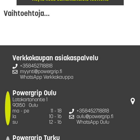
Vaihtoehtoja...
Verkkokaupan asiakaspalvelu
+358452718818
myynti@powergrip.fi
WhatsApp Verkkokauppa
Powergrip Oulu
Latokartanontie 1
90150
Oulu
ma - pe
11 - 18
+358452718818
la
10 - 16
oulu@powergrip.fi
su
12 - 16
WhatsApp Oulu
Powergrip Turku