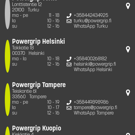
Lonttistentie 12
20100
Turku
ma - pe
11 - 18
+358442434925
la
10 - 16
turku@powergrip.fi
su
12 - 16
WhatsApp Turku
Powergrip Helsinki
Takkatie 18
00370
Helsinki
ma - la
10 - 18
+358400268182
su
12 - 16
helsinki@powergrip.fi
WhatsApp Helsinki
Powergrip Tampere
Teiskontie 61
33560
Tampere
ma - pe
10 - 19
+358449898986
la
10 - 17
tampere@powergrip.fi
su
12 - 16
WhatsApp Tampere
Powergrip Kuopio