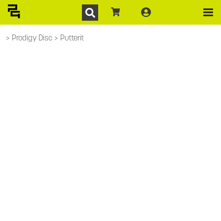
Prodigy Disc
Putterit