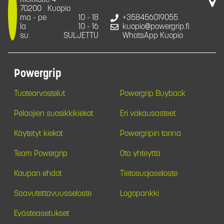
Kiekkotie 4
70200
Kuopio
ma - pe
10 - 18
+358456019055
la
10 - 16
kuopio@powergrip.fi
su
SULJETTU
WhatsApp Kuopio
Powergrip
Tuotearvostelut
Powergrip Buyback
Pelaajien suosikkikiekot
Eri vakausasteet
Käytetyt kiekot
Powergripin tarina
Team Powergrip
Ota yhteyttä
Kaupan ehdot
Tietosuojaseloste
Saavutettavuusseloste
Logopankki
Evästeasetukset