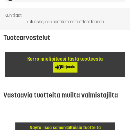
Kun tilaat
kuluessa, niin postitamme tuotteet tänään
Tuotearvostelut
Kerro mielipiteesi tästä tuotteesta
Kirjaudu
Vastaavia tuotteita muilta valmistajilta
Näytä lisää samankaltaisia tuotteita