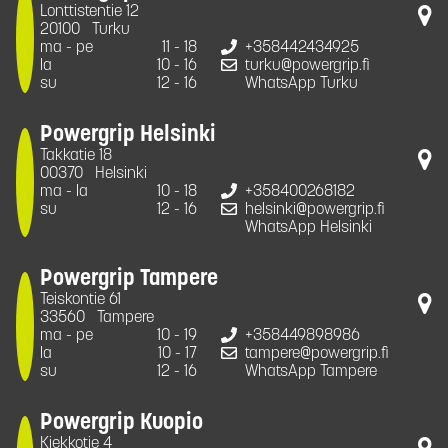
Lonttistentie 12
20100
Turku
ma - pe
11 - 18
+358442434925
la
10 - 16
turku@powergrip.fi
su
12 - 16
WhatsApp Turku
Powergrip Helsinki
Takkatie 18
00370
Helsinki
ma - la
10 - 18
+358400268182
su
12 - 16
helsinki@powergrip.fi
WhatsApp Helsinki
Powergrip Tampere
Teiskontie 61
33560
Tampere
ma - pe
10 - 19
+358449898986
la
10 - 17
tampere@powergrip.fi
su
12 - 16
WhatsApp Tampere
Powergrip Kuopio
Kiekkotie 4