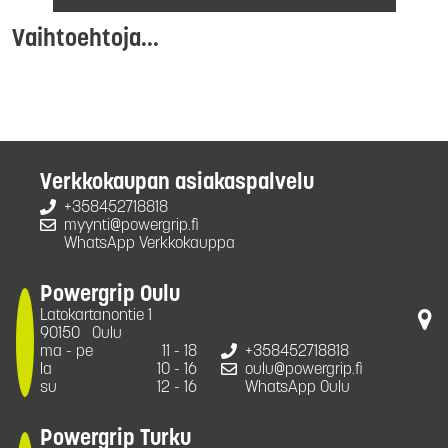
Vaihtoehtoja...
Verkkokaupan asiakaspalvelu
+358452718818
myynti@powergrip.fi
WhatsApp Verkkokauppa
Powergrip Oulu
Latokartanontie 1
90150
Oulu
ma - pe
11 - 18
+358452718818
la
10 - 16
oulu@powergrip.fi
su
12 - 16
WhatsApp Oulu
Powergrip Turku