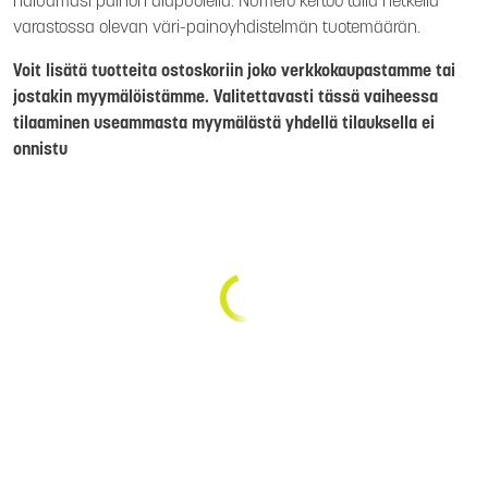
haluamasi painon alapuolella. Numero kertoo tällä hetkellä
varastossa olevan väri-painoyhdistelmän tuotemäärän.
Voit lisätä tuotteita ostoskoriin joko verkkokaupastamme tai
jostakin myymälöistämme. Valitettavasti tässä vaiheessa
tilaaminen useammasta myymälästä yhdellä tilauksella ei
onnistu