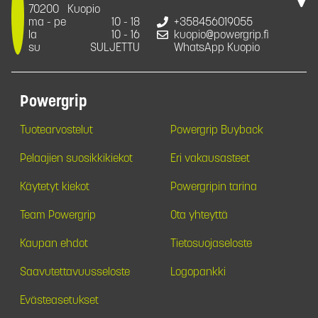
70200
Kuopio
ma - pe
10 - 18
+358456019055
la
10 - 16
kuopio@powergrip.fi
su
SULJETTU
WhatsApp Kuopio
Powergrip
Tuotearvostelut
Powergrip Buyback
Pelaajien suosikkikiekot
Eri vakausasteet
Käytetyt kiekot
Powergripin tarina
Team Powergrip
Ota yhteyttä
Kaupan ehdot
Tietosuojaseloste
Saavutettavuusseloste
Logopankki
Evästeasetukset