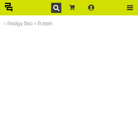
Prodigy Disc
Putterit