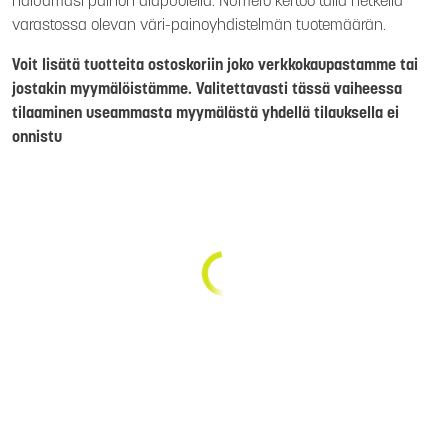
haluamasi painon alapuolella. Numero kertoo tällä hetkellä
varastossa olevan väri-painoyhdistelmän tuotemäärän.
Voit lisätä tuotteita ostoskoriin joko verkkokaupastamme tai
jostakin myymälöistämme. Valitettavasti tässä vaiheessa
tilaaminen useammasta myymälästä yhdellä tilauksella ei
onnistu