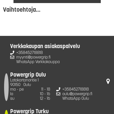
Vaihtoehtoja...
Verkkokaupan asiakaspalvelu
+358452718818
myynti@powergrip.fi
WhatsApp Verkkokauppa
Powergrip Oulu
Latokartanontie 1
90150
Oulu
ma - pe
11 - 18
+358452718818
la
10 - 16
oulu@powergrip.fi
su
12 - 16
WhatsApp Oulu
Powergrip Turku