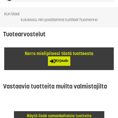
Kun tilaat
kuluessa, niin postitamme tuotteet huomenna
Tuotearvostelut
Kerro mielipiteesi tästä tuotteesta
Kirjaudu
Vastaavia tuotteita muilta valmistajilta
Näytä lisää samankaltaisia tuotteita