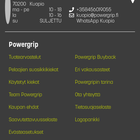
70200
Kuopio
ma - pe
10 - 18
+358456019055
la
10 - 16
kuopio@powergrip.fi
su
SULJETTU
WhatsApp Kuopio
Powergrip
Tuotearvostelut
Powergrip Buyback
Pelaajien suosikkikiekot
Eri vakausasteet
Käytetyt kiekot
Powergripin tarina
Team Powergrip
Ota yhteyttä
Kaupan ehdot
Tietosuojaseloste
Saavutettavuusseloste
Logopankki
Evästeasetukset