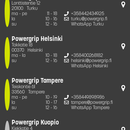
Lonttistentie 12
20100
Turku
ma - pe
11 - 18
+358442434925
la
10 - 16
turku@powergrip.fi
su
12 - 16
WhatsApp Turku
Powergrip Helsinki
Takkatie 18
00370
Helsinki
ma - la
10 - 18
+358400268182
su
12 - 16
helsinki@powergrip.fi
WhatsApp Helsinki
Powergrip Tampere
Teiskontie 61
33560
Tampere
ma - pe
10 - 19
+358449898986
la
10 - 17
tampere@powergrip.fi
su
12 - 16
WhatsApp Tampere
Powergrip Kuopio
Kiekkotie 4