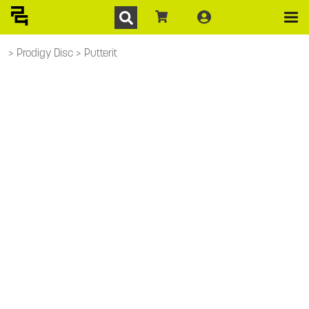
Prodigy Disc
Putterit