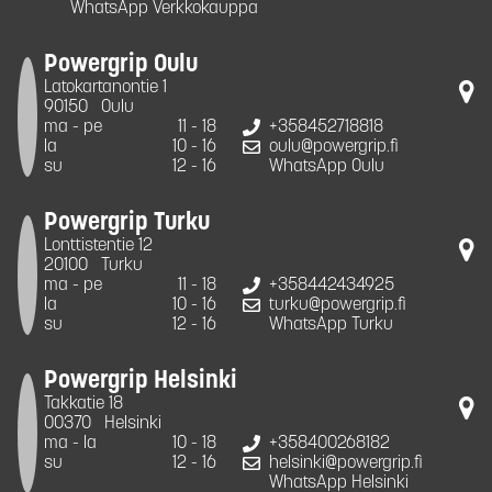
WhatsApp Verkkokauppa
Powergrip Oulu
Latokartanontie 1
90150
Oulu
ma - pe
11 - 18
+358452718818
la
10 - 16
oulu@powergrip.fi
su
12 - 16
WhatsApp Oulu
Powergrip Turku
Lonttistentie 12
20100
Turku
ma - pe
11 - 18
+358442434925
la
10 - 16
turku@powergrip.fi
su
12 - 16
WhatsApp Turku
Powergrip Helsinki
Takkatie 18
00370
Helsinki
ma - la
10 - 18
+358400268182
su
12 - 16
helsinki@powergrip.fi
WhatsApp Helsinki