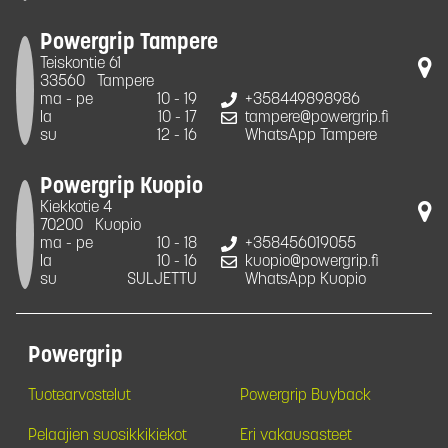
Powergrip Tampere
Teiskontie 61
33560
Tampere
ma - pe
10 - 19
+358449898986
la
10 - 17
tampere@powergrip.fi
su
12 - 16
WhatsApp Tampere
Powergrip Kuopio
Kiekkotie 4
70200
Kuopio
ma - pe
10 - 18
+358456019055
la
10 - 16
kuopio@powergrip.fi
su
SULJETTU
WhatsApp Kuopio
Powergrip
Tuotearvostelut
Powergrip Buyback
Pelaajien suosikkikiekot
Eri vakausasteet