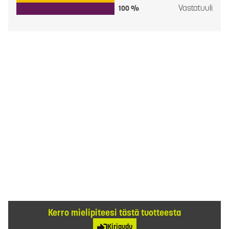
Vastatuuli
100 %
Kerro mielipiteesi tästä tuotteesta
Kirjaudu