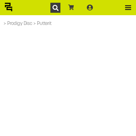
Prodigy Disc
Putterit