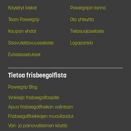
Käytetyt kiekot
Powergripin tarina
Team Powergrip
Ota yhteyttä
Kaupan ehdot
Tietosuojaseloste
Saavutettavuusseloste
Logopankki
Evästeasetukset
Tietoa frisbeegolfista
Powergrip Blog
Vinkkejä frisbeegolfaajalle
Apua frisbeegolfkiekon valintaan
Frisbeegolfkiekkojen muovilaadut
Väri- ja painovalitsimen käyttö