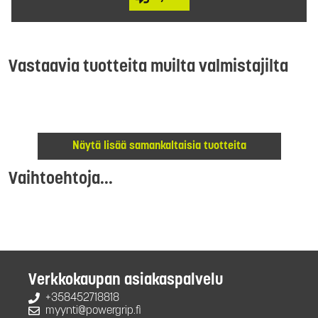
Vastaavia tuotteita muilta valmistajilta
Näytä lisää samankaltaisia tuotteita
Vaihtoehtoja...
Verkkokaupan asiakaspalvelu
+358452718818
myynti@powergrip.fi