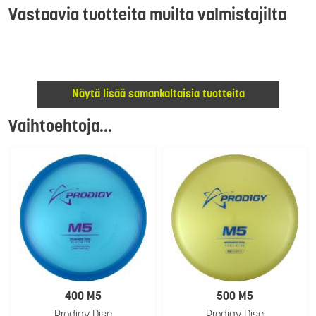
Vastaavia tuotteita muilta valmistajilta
Näytä lisää samankaltaisia tuotteita
Vaihtoehtoja...
400 M5
500 M5
Prodigy Disc
Prodigy Disc