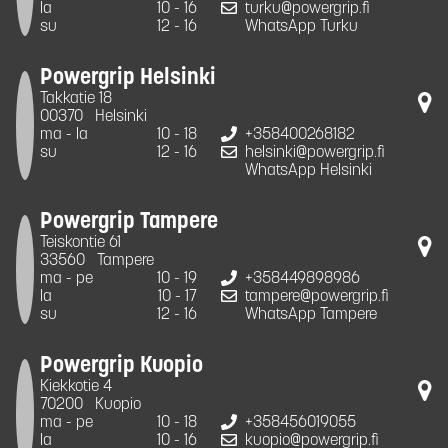
la
10 - 16
turku@powergrip.fi
su
12 - 16
WhatsApp Turku
Powergrip Helsinki
Takkatie 18
00370
Helsinki
ma - la
10 - 18
+358400268182
su
12 - 16
helsinki@powergrip.fi
WhatsApp Helsinki
Powergrip Tampere
Teiskontie 61
33560
Tampere
ma - pe
10 - 19
+358449898986
la
10 - 17
tampere@powergrip.fi
su
12 - 16
WhatsApp Tampere
Powergrip Kuopio
Kiekkotie 4
70200
Kuopio
ma - pe
10 - 18
+358456019055
la
10 - 16
kuopio@powergrip.fi