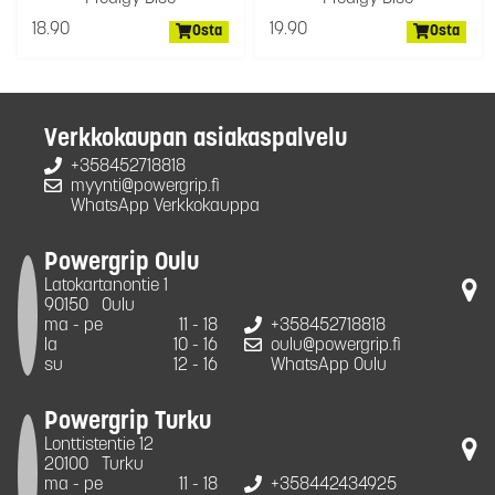
18.90
19.90
Osta
Osta
Verkkokaupan asiakaspalvelu
+358452718818
myynti@powergrip.fi
WhatsApp Verkkokauppa
Powergrip Oulu
Latokartanontie 1
90150
Oulu
ma - pe
11 - 18
+358452718818
la
10 - 16
oulu@powergrip.fi
su
12 - 16
WhatsApp Oulu
Powergrip Turku
Lonttistentie 12
20100
Turku
ma - pe
11 - 18
+358442434925