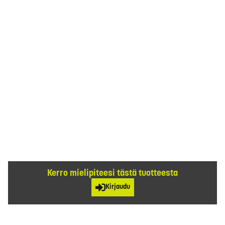
Kerro mielipiteesi tästä tuotteesta
Kirjaudu