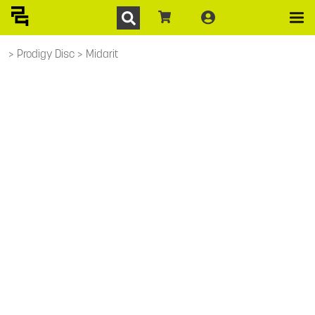
Prodigy Disc
Midarit