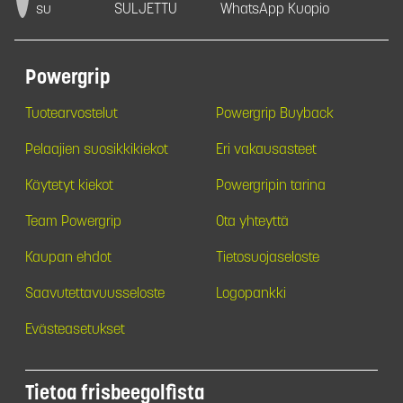
su
SULJETTU
WhatsApp Kuopio
Powergrip
Tuotearvostelut
Powergrip Buyback
Pelaajien suosikkikiekot
Eri vakausasteet
Käytetyt kiekot
Powergripin tarina
Team Powergrip
Ota yhteyttä
Kaupan ehdot
Tietosuojaseloste
Saavutettavuusseloste
Logopankki
Evästeasetukset
Tietoa frisbeegolfista