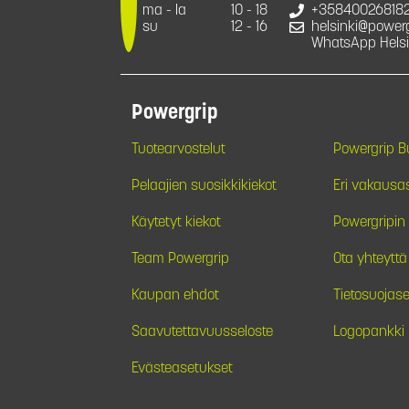
ma - la
10 - 18
+35840026818
su
12 - 16
helsinki@powergr
WhatsApp Helsi
Powergrip
Tuotearvostelut
Powergrip 
Pelaajien suosikkikiekot
Eri vakausa
Käytetyt kiekot
Powergripin 
Team Powergrip
Ota yhteyttä
Kaupan ehdot
Tietosuojase
Saavutettavuusseloste
Logopankki
Evästeasetukset