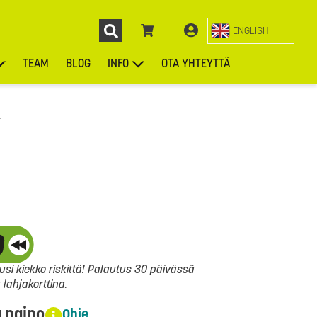
ENGLISH
TEAM
BLOG
INFO
OTA YHTEYTTÄ
ENGL
KIEKOT
LAUKUT
ASUSTEET
MUUT TUOTTEET
t
si kiekko riskittä! Palautus 30 päivässä
ahjakorttina.
a paino
Ohje