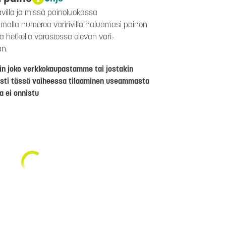
avilla ja missä painoluokassa
aamalla numeroa väririvillä haluamasi painon
lä hetkellä varastossa olevan väri-
än.
riin joko verkkokaupastamme tai jostakin
sti tässä vaiheessa tilaaminen useammasta
a ei onnistu