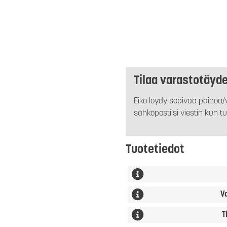
Tilaa varastotäyd
Eikö löydy sopivaa painoa/v
sähköpostiisi viestin kun tu
Tuotetiedot
V
T