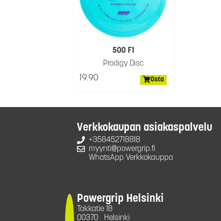
500 F1
Prodigy Disc
19.90
Osta
Verkkokaupan asiakaspalvelu
+358452718818
myynti@powergrip.fi
WhatsApp Verkkokauppa
Powergrip Helsinki
Takkatie 18
00370
Helsinki