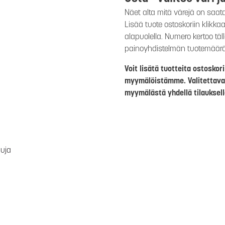
Näet alta mitä värejä on saat
Lisää tuote ostoskoriin klikk
alapuolella. Numero kertoo täl
painoyhdistelmän tuotemäär
Voit lisätä tuotteita ostosko
myymälöistämme. Valitettava
myymälästä yhdellä tilauksell
luja