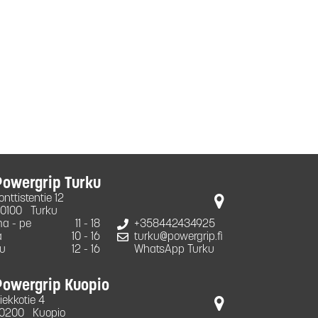
Powergrip Turku
onttistentie 12
0100
Turku
a - pe
11 - 18
+358442434925
a
10 - 16
turku@powergrip.fi
u
12 - 16
WhatsApp Turku
Powergrip Kuopio
iekkotie 4
0200
Kuopio