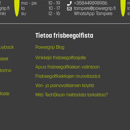
2
ma - pe
10 - 19
+358449898986
m
ip.fi
la
10 - 17
tampere@powergrip.fi
l
nki
su
12 - 16
WhatsApp Tampere
s
Tietoa frisbeegolfista
Buyback
Powergrip Blog
Vinkkejä frisbeegolfaajalle
steet
Apua frisbeegolfkiekon valintaan
tarina
Frisbeegolfkiekkojen muovilaadut
Väri- ja painovalitsimen käyttö
loste
Mitä TechDiscin heittodata tarkoittaa?