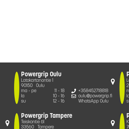
Powergrip Oulu
Latokartanontie 1
L
90150
Oulu
2
ma - pe
11 - 18
+358452718818
m
la
10 - 16
oulu@powergrip.fi
l
su
12 - 16
WhatsApp Oulu
s
Powergrip Tampere
Teiskontie 61
K
33560
Tampere
7