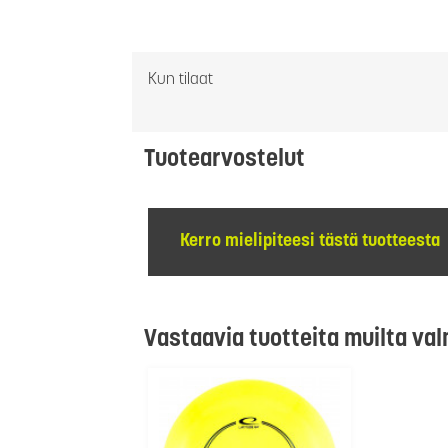
Kun tilaat
Tuotearvostelut
Kerro mielipiteesi tästä tuotteesta
Vastaavia tuotteita muilta val