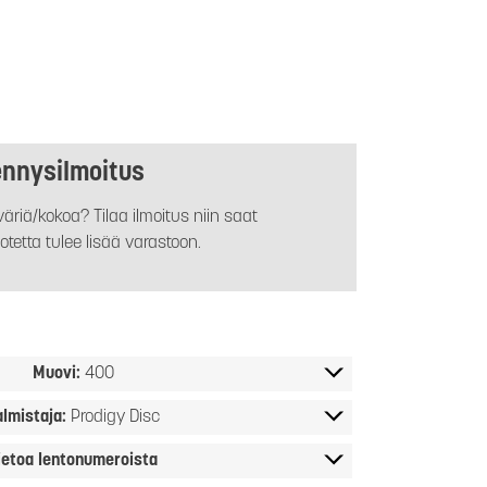
ennysilmoitus
äriä/kokoa? Tilaa ilmoitus niin saat
otetta tulee lisää varastoon.
Muovi:
400
almistaja:
Prodigy Disc
ietoa lentonumeroista