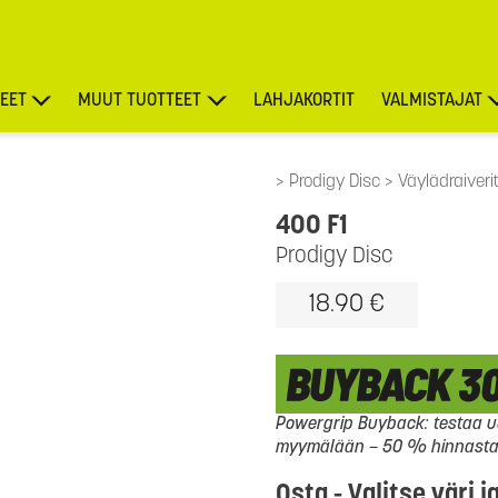
EET
MUUT TUOTTEET
LAHJAKORTIT
VALMISTAJAT
TARJOUKSET
Prodigy Disc
Väylädraiveri
400 F1
Prodigy Disc
18.90 €
Powergrip Buyback: testaa uu
myymälään – 50 % hinnasta l
Osta - Valitse väri j