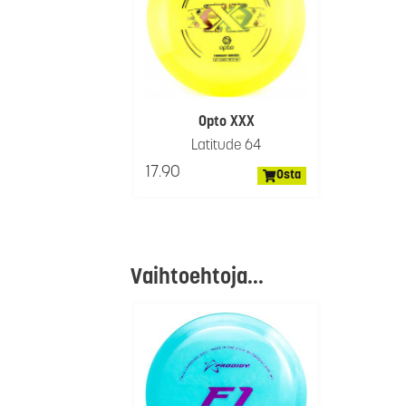
Opto XXX
Latitude 64
17.90
Osta
Vaihtoehtoja...