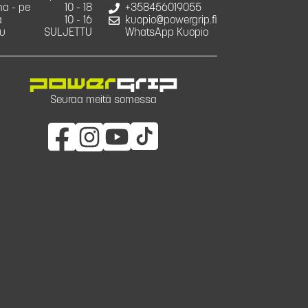
a - pe
10 - 18
+358456019055
a
10 - 16
kuopio@powergrip.fi
u
SULJETTU
WhatsApp Kuopio
Seuraa meitä somessa