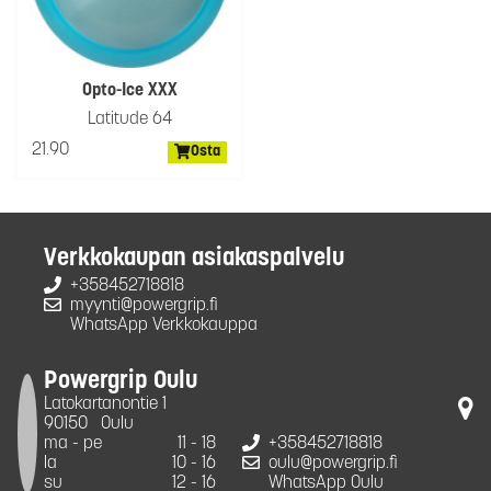
Opto-Ice XXX
Latitude 64
21.90
Osta
Verkkokaupan asiakaspalvelu
+358452718818
myynti@powergrip.fi
WhatsApp Verkkokauppa
Powergrip Oulu
Latokartanontie 1
90150
Oulu
ma - pe
11 - 18
+358452718818
la
10 - 16
oulu@powergrip.fi
su
12 - 16
WhatsApp Oulu