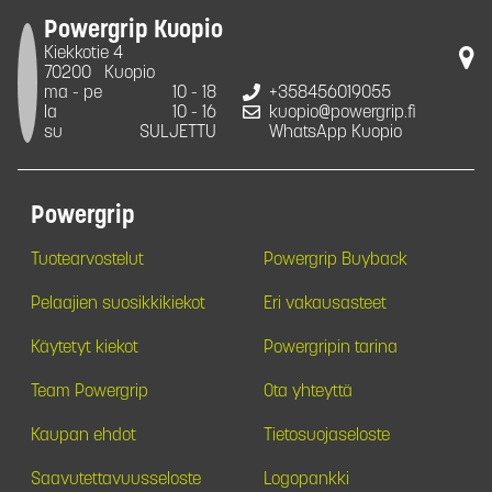
Powergrip Kuopio
Kiekkotie 4
70200
Kuopio
ma - pe
10 - 18
+358456019055
la
10 - 16
kuopio@powergrip.fi
su
SULJETTU
WhatsApp Kuopio
Powergrip
Tuotearvostelut
Powergrip Buyback
Pelaajien suosikkikiekot
Eri vakausasteet
Käytetyt kiekot
Powergripin tarina
Team Powergrip
Ota yhteyttä
Kaupan ehdot
Tietosuojaseloste
Saavutettavuusseloste
Logopankki