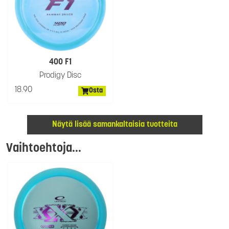
400 F1
Prodigy Disc
18.90
Osta
Näytä lisää samankaltaisia tuotteita
Vaihtoehtoja...