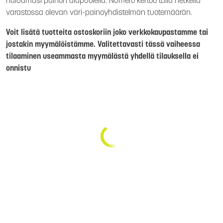
haluamasi painon alapuolella. Numero kertoo tällä hetkellä
varastossa olevan väri-painoyhdistelmän tuotemäärän.
Voit lisätä tuotteita ostoskoriin joko verkkokaupastamme tai
jostakin myymälöistämme. Valitettavasti tässä vaiheessa
tilaaminen useammasta myymälästä yhdellä tilauksella ei
onnistu