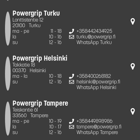
Powergrip Turku
Lonttistentie 12
20100
Turku
ma - pe
11 - 18
+358442434925
la
10 - 16
turku@powergrip.fi
su
12 - 16
WhatsApp Turku
Powergrip Helsinki
Takkatie 18
00370
Helsinki
ma - la
10 - 18
+358400268182
su
12 - 16
helsinki@powergrip.fi
WhatsApp Helsinki
Powergrip Tampere
Teiskontie 61
33560
Tampere
ma - pe
10 - 19
+358449898986
la
10 - 17
tampere@powergrip.fi
su
12 - 16
WhatsApp Tampere