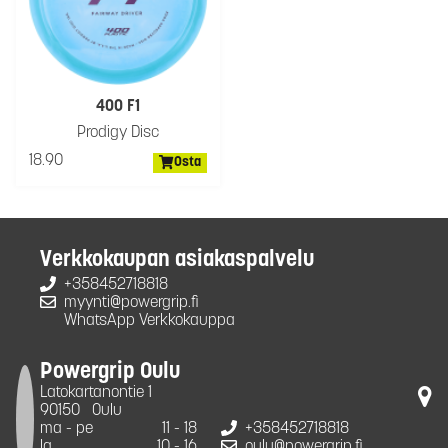
400 F1
Prodigy Disc
18.90
Osta
Verkkokaupan asiakaspalvelu
+358452718818
myynti@powergrip.fi
WhatsApp Verkkokauppa
Powergrip Oulu
Latokartanontie 1
90150
Oulu
ma - pe
11 - 18
+358452718818
la
10 - 16
oulu@powergrip.fi