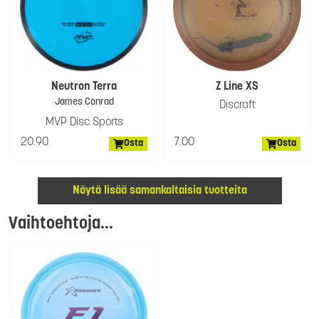
Neutron Terra
Z Line XS
James Conrad
Discraft
MVP Disc Sports
20.90
7.00
Osta
Osta
Näytä lisää samankaltaisia tuotteita
Vaihtoehtoja...