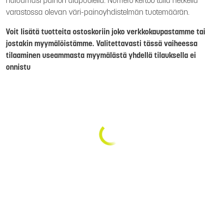
haluamasi painon alapuolella. Numero kertoo tällä hetkellä
varastossa olevan väri-painoyhdistelmän tuotemäärän.
Voit lisätä tuotteita ostoskoriin joko verkkokaupastamme tai
jostakin myymälöistämme. Valitettavasti tässä vaiheessa
tilaaminen useammasta myymälästä yhdellä tilauksella ei
onnistu