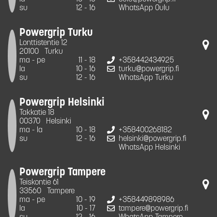
su
12 - 16
WhatsApp Oulu
Powergrip Turku
Lonttistentie 12
20100
Turku
ma - pe
11 - 18
+358442434925
la
10 - 16
turku@powergrip.fi
su
12 - 16
WhatsApp Turku
Powergrip Helsinki
Takkatie 18
00370
Helsinki
ma - la
10 - 18
+358400268182
su
12 - 16
helsinki@powergrip.fi
WhatsApp Helsinki
Powergrip Tampere
Teiskontie 61
33560
Tampere
ma - pe
10 - 19
+358449898986
la
10 - 17
tampere@powergrip.fi