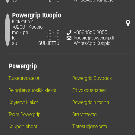
su
12 - 16
WhatsApp Tampere
Powergrip Kuopio
Kiekkotie 4
70200
Kuopio
ma - pe
10 - 18
+358456019055
la
10 - 16
kuopio@powergrip.fi
su
SULJETTU
WhatsApp Kuopio
Powergrip
Tuotearvostelut
Powergrip Buyback
Pelaajien suosikkikiekot
Eri vakausasteet
Käytetyt kiekot
Powergripin tarina
Team Powergrip
Ota yhteyttä
Kaupan ehdot
Tietosuojaseloste