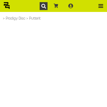
Prodigy Disc
Putterit