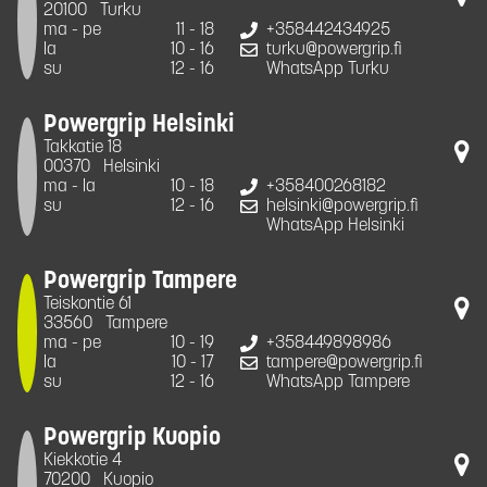
20100
Turku
ma - pe
11 - 18
+358442434925
la
10 - 16
turku@powergrip.fi
su
12 - 16
WhatsApp Turku
Powergrip Helsinki
Takkatie 18
00370
Helsinki
ma - la
10 - 18
+358400268182
su
12 - 16
helsinki@powergrip.fi
WhatsApp Helsinki
Powergrip Tampere
Teiskontie 61
33560
Tampere
ma - pe
10 - 19
+358449898986
la
10 - 17
tampere@powergrip.fi
su
12 - 16
WhatsApp Tampere
Powergrip Kuopio
Kiekkotie 4
70200
Kuopio