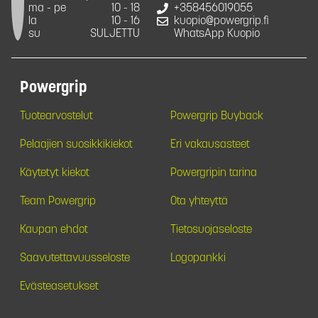
ma - pe
10 - 18
+358456019055
la
10 - 16
kuopio@powergrip.fi
su
SULJETTU
WhatsApp Kuopio
Powergrip
Tuotearvostelut
Powergrip Buyback
Pelaajien suosikkikiekot
Eri vakausasteet
Käytetyt kiekot
Powergripin tarina
Team Powergrip
Ota yhteyttä
Kaupan ehdot
Tietosuojaseloste
Saavutettavuusseloste
Logopankki
Evästeasetukset