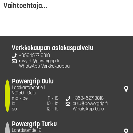
Vaihtoehtoja...
Verkkokaupan asiakaspalvelu
+358452718818
myynti@powergrip.fi
WhatsApp Verkkokauppa
Powergrip Oulu
Latokartanontie 1
90150
Oulu
ma - pe
11 - 18
+358452718818
la
10 - 16
oulu@powergrip.fi
su
12 - 16
WhatsApp Oulu
Powergrip Turku
Lonttistentie 12