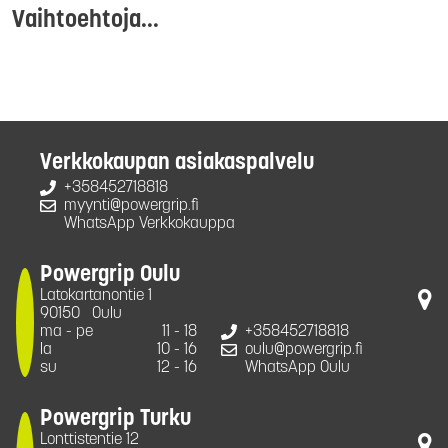
Vaihtoehtoja...
Verkkokaupan asiakaspalvelu
+358452718818
myynti@powergrip.fi
WhatsApp Verkkokauppa
Powergrip Oulu
Latokartanontie 1
90150
Oulu
ma - pe
11 - 18
+358452718818
la
10 - 16
oulu@powergrip.fi
su
12 - 16
WhatsApp Oulu
Powergrip Turku
Lonttistentie 12