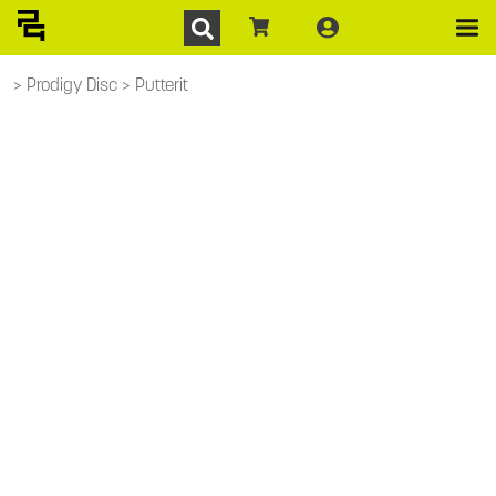
Prodigy Disc
Putterit