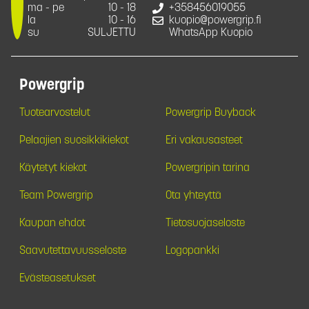
ma - pe
10 - 18
+358456019055
la
10 - 16
kuopio@powergrip.fi
su
SULJETTU
WhatsApp Kuopio
Powergrip
Tuotearvostelut
Powergrip Buyback
Pelaajien suosikkikiekot
Eri vakausasteet
Käytetyt kiekot
Powergripin tarina
Team Powergrip
Ota yhteyttä
Kaupan ehdot
Tietosuojaseloste
Saavutettavuusseloste
Logopankki
Evästeasetukset