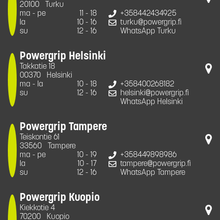
20100
Turku
ma - pe
11 - 18
+358442434925
la
10 - 16
turku@powergrip.fi
su
12 - 16
WhatsApp Turku
Powergrip Helsinki
Takkatie 18
00370
Helsinki
ma - la
10 - 18
+358400268182
su
12 - 16
helsinki@powergrip.fi
WhatsApp Helsinki
Powergrip Tampere
Teiskontie 61
33560
Tampere
ma - pe
10 - 19
+358449898986
la
10 - 17
tampere@powergrip.fi
su
12 - 16
WhatsApp Tampere
Powergrip Kuopio
Kiekkotie 4
70200
Kuopio