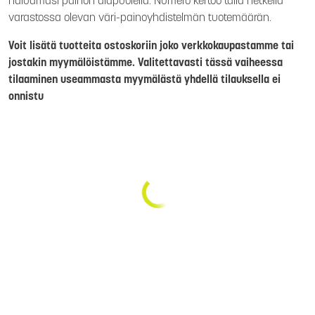
haluamasi painon alapuolella. Numero kertoo tällä hetkellä
varastossa olevan väri-painoyhdistelmän tuotemäärän.
Voit lisätä tuotteita ostoskoriin joko verkkokaupastamme tai
jostakin myymälöistämme. Valitettavasti tässä vaiheessa
tilaaminen useammasta myymälästä yhdellä tilauksella ei
onnistu