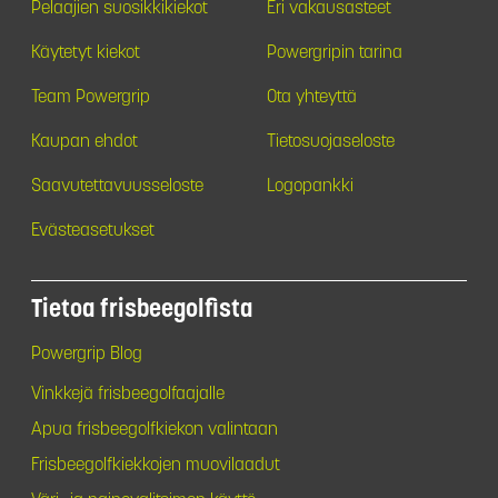
Pelaajien suosikkikiekot
Eri vakausasteet
Käytetyt kiekot
Powergripin tarina
Team Powergrip
Ota yhteyttä
Kaupan ehdot
Tietosuojaseloste
Saavutettavuusseloste
Logopankki
Evästeasetukset
Tietoa frisbeegolfista
Powergrip Blog
Vinkkejä frisbeegolfaajalle
Apua frisbeegolfkiekon valintaan
Frisbeegolfkiekkojen muovilaadut