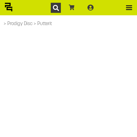
Prodigy Disc
Putterit