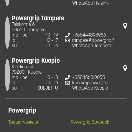
WhatsApp Helsinki
Powergrip Tampere
Teiskontie 61
33560
Tampere
ma - pe
10 - 19
+358449898986
la
10 - 17
tampere@powergrip.fi
su
12 - 16
WhatsApp Tampere
Powergrip Kuopio
Kiekkotie 4
70200
Kuopio
ma - pe
10 - 18
+358456019055
la
10 - 16
kuopio@powergrip.fi
su
SULJETTU
WhatsApp Kuopio
Powergrip
Tuotearvostelut
Powergrip Buyback