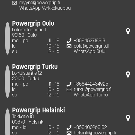
myynti@powergrip.fi
WhatsApp Verkkokauppa
Powergrip Oulu
Latokartanontie 1
90150
Oulu
ma - pe
11 - 18
+358452718818
la
10 - 16
oulu@powergrip.fi
su
12 - 16
WhatsApp Oulu
Powergrip Turku
Lonttistentie 12
20100
Turku
ma - pe
11 - 18
+358442434925
la
10 - 16
turku@powergrip.fi
su
12 - 16
WhatsApp Turku
Powergrip Helsinki
Takkatie 18
00370
Helsinki
ma - la
10 - 18
+358400268182
su
12 - 16
helsinki@powergrip.fi