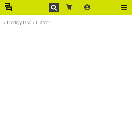
Prodigy Disc
Putterit