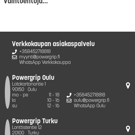
Vaihtoehtoja...
Verkkokaupan asiakaspalvelu
+358452718818
myynti@powergrip.fi
WhatsApp Verkkokauppa
Powergrip Oulu
Latokartanontie 1
90150
Oulu
ma - pe
11 - 18
+358452718818
la
10 - 16
oulu@powergrip.fi
su
12 - 16
WhatsApp Oulu
Powergrip Turku
Lonttistentie 12
20100
Turku