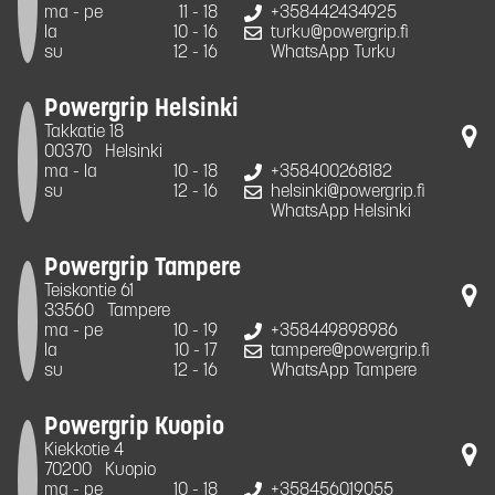
ma - pe
11 - 18
+358442434925
la
10 - 16
turku@powergrip.fi
su
12 - 16
WhatsApp Turku
Powergrip Helsinki
Takkatie 18
00370
Helsinki
ma - la
10 - 18
+358400268182
su
12 - 16
helsinki@powergrip.fi
WhatsApp Helsinki
Powergrip Tampere
Teiskontie 61
33560
Tampere
ma - pe
10 - 19
+358449898986
la
10 - 17
tampere@powergrip.fi
su
12 - 16
WhatsApp Tampere
Powergrip Kuopio
Kiekkotie 4
70200
Kuopio
ma - pe
10 - 18
+358456019055