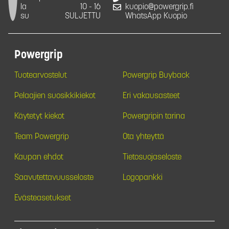
la
10 - 16
kuopio@powergrip.fi
su
SULJETTU
WhatsApp Kuopio
Powergrip
Tuotearvostelut
Powergrip Buyback
Pelaajien suosikkikiekot
Eri vakausasteet
Käytetyt kiekot
Powergripin tarina
Team Powergrip
Ota yhteyttä
Kaupan ehdot
Tietosuojaseloste
Saavutettavuusseloste
Logopankki
Evästeasetukset