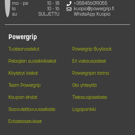
ma - pe
10 - 18
+358456019055
la
10 - 16
kuopio@powergrip.fi
su
SULJETTU
WhatsApp Kuopio
Powergrip
Tuotearvostelut
Powergrip Buyback
Pelaajien suosikkikiekot
Eri vakausasteet
Käytetyt kiekot
Powergripin tarina
Team Powergrip
Ota yhteyttä
Kaupan ehdot
Tietosuojaseloste
Saavutettavuusseloste
Logopankki
Evästeasetukset