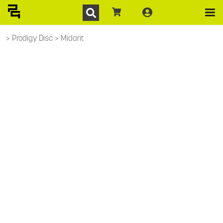
Prodigy Disc
Midarit