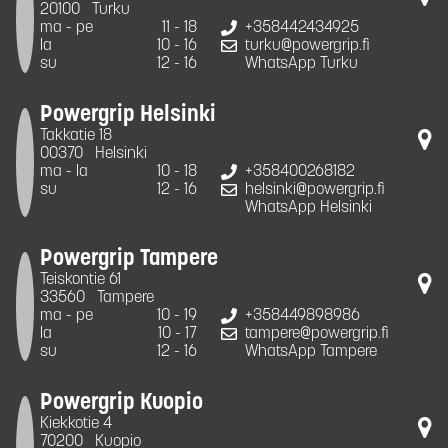
20100
Turku
ma - pe
11 - 18
+358442434925
la
10 - 16
turku@powergrip.fi
su
12 - 16
WhatsApp Turku
Powergrip Helsinki
Takkatie 18
00370
Helsinki
ma - la
10 - 18
+358400268182
su
12 - 16
helsinki@powergrip.fi
WhatsApp Helsinki
Powergrip Tampere
Teiskontie 61
33560
Tampere
ma - pe
10 - 19
+358449898986
la
10 - 17
tampere@powergrip.fi
su
12 - 16
WhatsApp Tampere
Powergrip Kuopio
Kiekkotie 4
70200
Kuopio