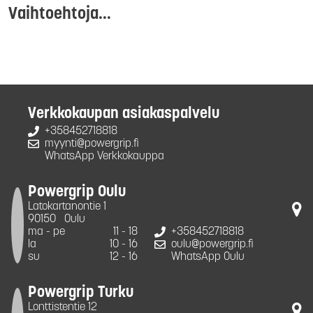
Vaihtoehtoja...
Verkkokaupan asiakaspalvelu
+358452718818
myynti@powergrip.fi
WhatsApp Verkkokauppa
Powergrip Oulu
Latokartanontie 1
90150
Oulu
ma - pe
11 - 18
+358452718818
la
10 - 16
oulu@powergrip.fi
su
12 - 16
WhatsApp Oulu
Powergrip Turku
Lonttistentie 12