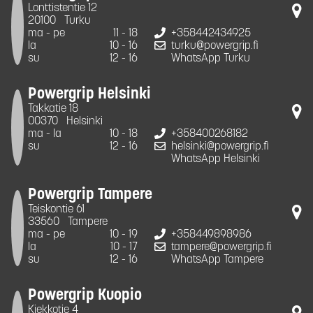
Lonttistentie 12
20100
Turku
ma - pe
11 - 18
+358442434925
la
10 - 16
turku@powergrip.fi
su
12 - 16
WhatsApp Turku
Powergrip Helsinki
Takkatie 18
00370
Helsinki
ma - la
10 - 18
+358400268182
su
12 - 16
helsinki@powergrip.fi
WhatsApp Helsinki
Powergrip Tampere
Teiskontie 61
33560
Tampere
ma - pe
10 - 19
+358449898986
la
10 - 17
tampere@powergrip.fi
su
12 - 16
WhatsApp Tampere
Powergrip Kuopio
Kiekkotie 4