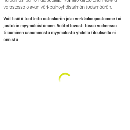
haluamasi painon alapuolella. Numero kertoo tällä hetkellä
varastossa olevan väri-painoyhdistelmän tuotemäärän.
Voit lisätä tuotteita ostoskoriin joko verkkokaupastamme tai
jostakin myymälöistämme. Valitettavasti tässä vaiheessa
tilaaminen useammasta myymälästä yhdellä tilauksella ei
onnistu