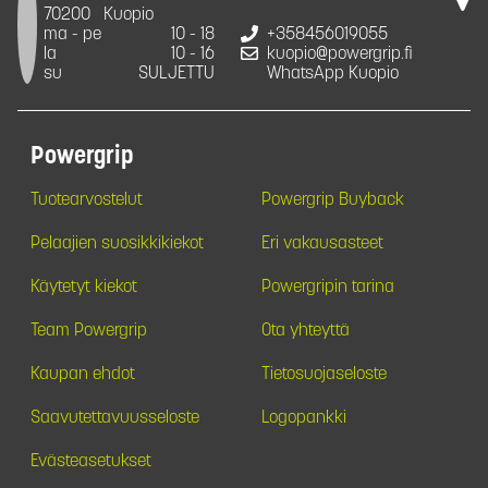
70200
Kuopio
ma - pe
10 - 18
+358456019055
la
10 - 16
kuopio@powergrip.fi
su
SULJETTU
WhatsApp Kuopio
Powergrip
Tuotearvostelut
Powergrip Buyback
Pelaajien suosikkikiekot
Eri vakausasteet
Käytetyt kiekot
Powergripin tarina
Team Powergrip
Ota yhteyttä
Kaupan ehdot
Tietosuojaseloste
Saavutettavuusseloste
Logopankki
Evästeasetukset