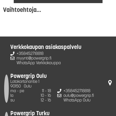
Vaihtoehtoja...
Verkkokaupan asiakaspalvelu
+358452718818
myynti@powergrip.fi
WhatsApp Verkkokauppa
Powergrip Oulu
Latokartanontie 1
90150
Oulu
ma - pe
11 - 18
+358452718818
la
10 - 16
oulu@powergrip.fi
su
12 - 16
WhatsApp Oulu
Powergrip Turku