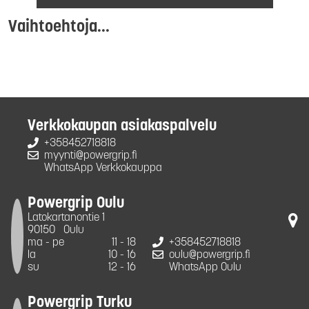
Vaihtoehtoja...
Verkkokaupan asiakaspalvelu
+358452718818
myynti@powergrip.fi
WhatsApp Verkkokauppa
Powergrip Oulu
Latokartanontie 1
90150
Oulu
ma - pe
11 - 18
+358452718818
la
10 - 16
oulu@powergrip.fi
su
12 - 16
WhatsApp Oulu
Powergrip Turku