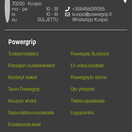
70200
Kuopio
ma - pe
10 - 18
+358456019055
la
10 - 16
kuopio@powergrip.fi
su
SULJETTU
WhatsApp Kuopio
Powergrip
Tuotearvostelut
Powergrip Buyback
Pelaajien suosikkikiekot
Eri vakausasteet
Käytetyt kiekot
Powergripin tarina
Team Powergrip
Ota yhteyttä
Kaupan ehdot
Tietosuojaseloste
Saavutettavuusseloste
Logopankki
Evästeasetukset