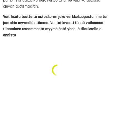
painon kohdalta. Numero kertoo tällä hetkellä varastossa
olevan tuotemäärän.
Voit lisätä tuotteita ostoskoriin joko verkkokaupastamme tai
jostakin myymälöistämme. Valitettavasti tässä vaiheessa
tilaaminen useammasta myymälästä yhdellä tilauksella ei
onnistu