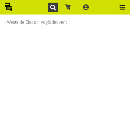
Westside Discs
Väylädraiverit