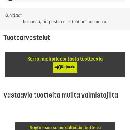
Kun tilaat
kuluessa, niin postitamme tuotteet huomenna
Tuotearvostelut
Kerro mielipiteesi tästä tuotteesta
Kirjaudu
Vastaavia tuotteita muilta valmistajilta
Näytä lisää samankaltaisia tuotteita