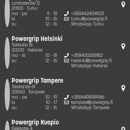
Lonttistentie 12
20100
Turku
ma - pe
11 - 18
+358442434925
la
10 - 16
turku@powergrip.fi
su
12 - 16
WhatsApp Turku
Powergrip Helsinki
Takkatie 18
00370
Helsinki
ma - la
10 - 18
+358400268182
su
12 - 16
helsinki@powergrip.fi
WhatsApp Helsinki
Powergrip Tampere
Teiskontie 61
33560
Tampere
ma - pe
10 - 19
+358449898986
la
10 - 17
tampere@powergrip.fi
su
12 - 16
WhatsApp Tampere
Powergrip Kuopio
Kiekkotie 4