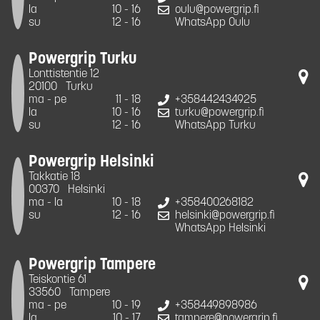
la
10 - 16
oulu@powergrip.fi
su
12 - 16
WhatsApp Oulu
Powergrip Turku
Lonttistentie 12
20100
Turku
ma - pe
11 - 18
+358442434925
la
10 - 16
turku@powergrip.fi
su
12 - 16
WhatsApp Turku
Powergrip Helsinki
Takkatie 18
00370
Helsinki
ma - la
10 - 18
+358400268182
su
12 - 16
helsinki@powergrip.fi
WhatsApp Helsinki
Powergrip Tampere
Teiskontie 61
33560
Tampere
ma - pe
10 - 19
+358449898986
la
10 - 17
tampere@powergrip.fi