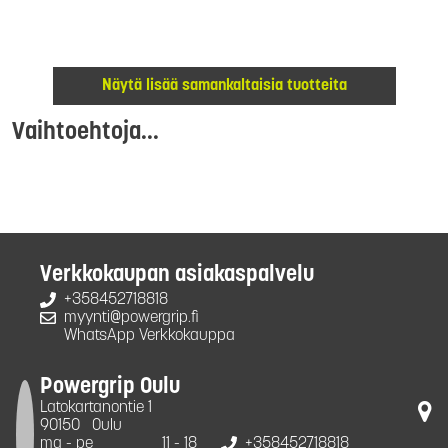
Näytä lisää samankaltaisia tuotteita
Vaihtoehtoja...
Verkkokaupan asiakaspalvelu
+358452718818
myynti@powergrip.fi
WhatsApp Verkkokauppa
Powergrip Oulu
Latokartanontie 1
90150
Oulu
ma - pe
11 - 18
+358452718818