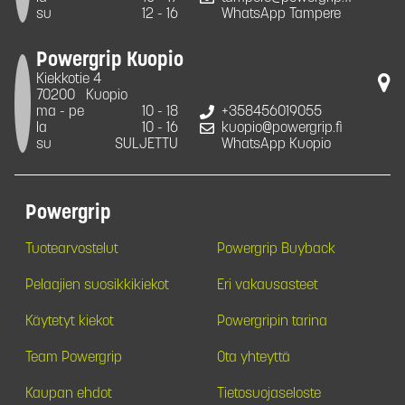
su
12 - 16
WhatsApp Tampere
Powergrip Kuopio
Kiekkotie 4
70200
Kuopio
ma - pe
10 - 18
+358456019055
la
10 - 16
kuopio@powergrip.fi
su
SULJETTU
WhatsApp Kuopio
Powergrip
Tuotearvostelut
Powergrip Buyback
Pelaajien suosikkikiekot
Eri vakausasteet
Käytetyt kiekot
Powergripin tarina
Team Powergrip
Ota yhteyttä
Kaupan ehdot
Tietosuojaseloste