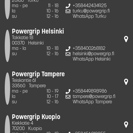
20100
Turku
ma - pe
11 - 18
+358442434925
la
10 - 16
turku@powergrip.fi
su
12 - 16
WhatsApp Turku
Powergrip Helsinki
Takkatie 18
00370
Helsinki
ma - la
10 - 18
+358400268182
su
12 - 16
helsinki@powergrip.fi
WhatsApp Helsinki
Powergrip Tampere
Teiskontie 61
33560
Tampere
ma - pe
10 - 19
+358449898986
la
10 - 17
tampere@powergrip.fi
su
12 - 16
WhatsApp Tampere
Powergrip Kuopio
Kiekkotie 4
70200
Kuopio