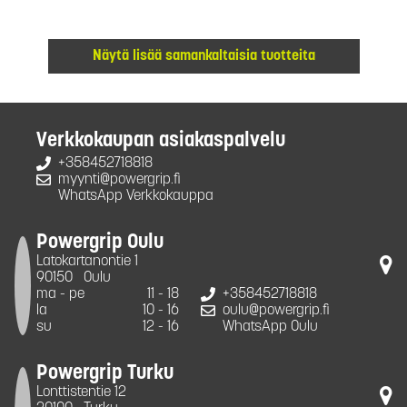
Näytä lisää samankaltaisia tuotteita
Verkkokaupan asiakaspalvelu
+358452718818
myynti@powergrip.fi
WhatsApp Verkkokauppa
Powergrip Oulu
Latokartanontie 1
90150
Oulu
ma - pe
11 - 18
+358452718818
la
10 - 16
oulu@powergrip.fi
su
12 - 16
WhatsApp Oulu
Powergrip Turku
Lonttistentie 12