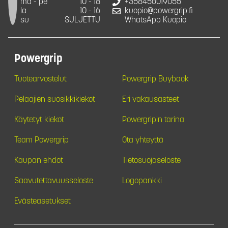
ma - pe
10 - 18
+358456019055
la
10 - 16
kuopio@powergrip.fi
su
SULJETTU
WhatsApp Kuopio
Powergrip
Tuotearvostelut
Powergrip Buyback
Pelaajien suosikkikiekot
Eri vakausasteet
Käytetyt kiekot
Powergripin tarina
Team Powergrip
Ota yhteyttä
Kaupan ehdot
Tietosuojaseloste
Saavutettavuusseloste
Logopankki
Evästeasetukset