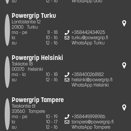
su
12 - 16
WhatsApp Oulu
Powergrip Turku
Lonttistentie 12
20100
Turku
ma - pe
11 - 18
+358442434925
la
10 - 16
turku@powergrip.fi
su
12 - 16
WhatsApp Turku
Powergrip Helsinki
Takkatie 18
00370
Helsinki
ma - la
10 - 18
+358400268182
su
12 - 16
helsinki@powergrip.fi
WhatsApp Helsinki
Powergrip Tampere
Teiskontie 61
33560
Tampere
ma - pe
10 - 19
+358449898986
la
10 - 17
tampere@powergrip.fi
su
12 - 16
WhatsApp Tampere