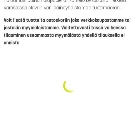
haluamasi painon alapuolella. Numero kertoo tällä hetkellä
varastossa olevan väri-painoyhdistelmän tuotemäärän.
Voit lisätä tuotteita ostoskoriin joko verkkokaupastamme tai
jostakin myymälöistämme. Valitettavasti tässä vaiheessa
tilaaminen useammasta myymälästä yhdellä tilauksella ei
onnistu