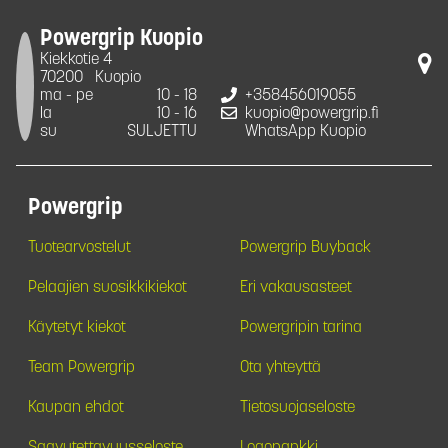
Powergrip Kuopio
Kiekkotie 4
70200
Kuopio
ma - pe
10 - 18
+358456019055
la
10 - 16
kuopio@powergrip.fi
su
SULJETTU
WhatsApp Kuopio
Powergrip
Tuotearvostelut
Powergrip Buyback
Pelaajien suosikkikiekot
Eri vakausasteet
Käytetyt kiekot
Powergripin tarina
Team Powergrip
Ota yhteyttä
Kaupan ehdot
Tietosuojaseloste
Saavutettavuusseloste
Logopankki