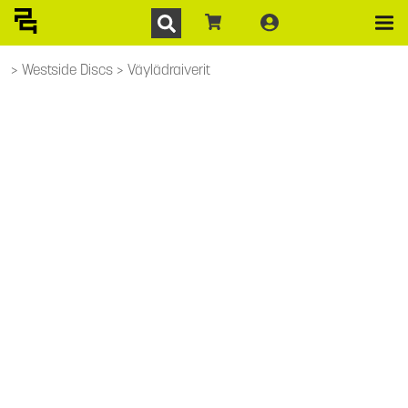
Westside Discs
Väylädraiverit