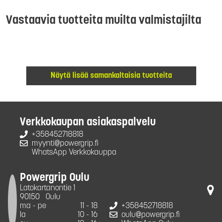
Vastaavia tuotteita muilta valmistajilta
Näytä lisää samankaltaisia tuotteita
Verkkokaupan asiakaspalvelu
+358452718818
myynti@powergrip.fi
WhatsApp Verkkokauppa
Powergrip Oulu
Latokartanontie 1
90150
Oulu
ma - pe
11 - 18
+358452718818
la
10 - 16
oulu@powergrip.fi