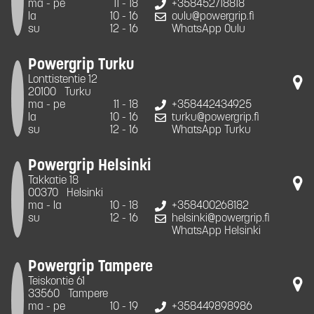
ma - pe
11 - 18
+358452718818
la
10 - 16
oulu@powergrip.fi
su
12 - 16
WhatsApp Oulu
Powergrip Turku
Lonttistentie 12
20100
Turku
ma - pe
11 - 18
+358442434925
la
10 - 16
turku@powergrip.fi
su
12 - 16
WhatsApp Turku
Powergrip Helsinki
Takkatie 18
00370
Helsinki
ma - la
10 - 18
+358400268182
su
12 - 16
helsinki@powergrip.fi
WhatsApp Helsinki
Powergrip Tampere
Teiskontie 61
33560
Tampere
ma - pe
10 - 19
+358449898986