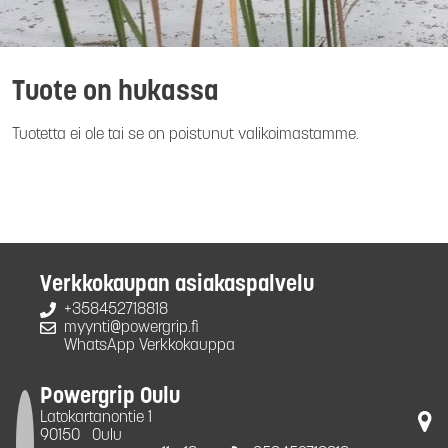
Tuote on hukassa
Tuotetta ei ole tai se on poistunut valikoimastamme.
Verkkokaupan asiakaspalvelu
+358452718818
myynti@powergrip.fi
WhatsApp Verkkokauppa
Powergrip Oulu
Latokartanontie 1
90150
Oulu