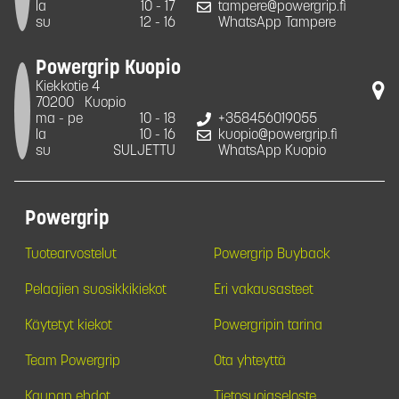
la
10 - 17
tampere@powergrip.fi
su
12 - 16
WhatsApp Tampere
Powergrip Kuopio
Kiekkotie 4
70200
Kuopio
ma - pe
10 - 18
+358456019055
la
10 - 16
kuopio@powergrip.fi
su
SULJETTU
WhatsApp Kuopio
Powergrip
Tuotearvostelut
Powergrip Buyback
Pelaajien suosikkikiekot
Eri vakausasteet
Käytetyt kiekot
Powergripin tarina
Team Powergrip
Ota yhteyttä
Kaupan ehdot
Tietosuojaseloste