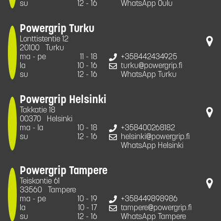
su
12 - 16
WhatsApp Oulu
Powergrip Turku
Lonttistentie 12
20100
Turku
ma - pe
11 - 18
+358442434925
la
10 - 16
turku@powergrip.fi
su
12 - 16
WhatsApp Turku
Powergrip Helsinki
Takkatie 18
00370
Helsinki
ma - la
10 - 18
+358400268182
su
12 - 16
helsinki@powergrip.fi
WhatsApp Helsinki
Powergrip Tampere
Teiskontie 61
33560
Tampere
ma - pe
10 - 19
+358449898986
la
10 - 17
tampere@powergrip.fi
su
12 - 16
WhatsApp Tampere