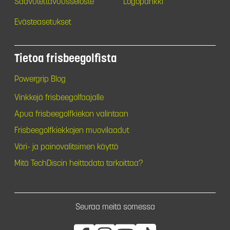
Saavutettavuusseloste
Logopankki
Evästeasetukset
Tietoa frisbeegolfista
Powergrip Blog
Vinkkejä frisbeegolfaajalle
Apua frisbeegolfkiekon valintaan
Frisbeegolfkiekkojen muovilaadut
Väri- ja painovalitsimen käyttö
Mitä TechDiscin heittodata tarkoittaa?
Seuraa meitä somessa