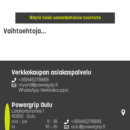
Näytä lisää samankaltaisia tuotteita
Vaihtoehtoja...
Verkkokaupan asiakaspalvelu
+358452718818
myynti@powergrip.fi
WhatsApp Verkkokauppa
Powergrip Oulu
Latokartanontie 1
90150
Oulu
ma - pe
11 - 18
+358452718818
la
10 - 16
oulu@powergrip.fi