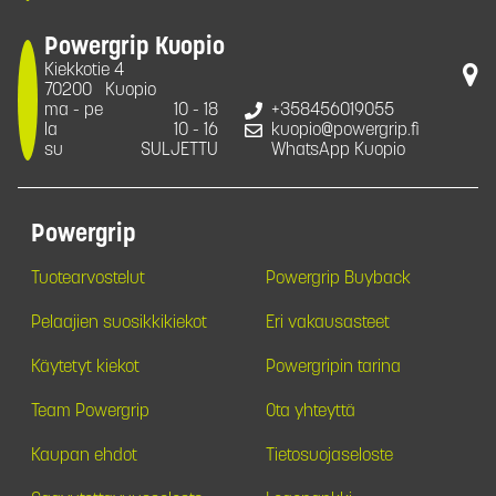
Powergrip Kuopio
Kiekkotie 4
70200
Kuopio
ma - pe
10 - 18
+358456019055
la
10 - 16
kuopio@powergrip.fi
su
SULJETTU
WhatsApp Kuopio
Powergrip
Tuotearvostelut
Powergrip Buyback
Pelaajien suosikkikiekot
Eri vakausasteet
Käytetyt kiekot
Powergripin tarina
Team Powergrip
Ota yhteyttä
Kaupan ehdot
Tietosuojaseloste