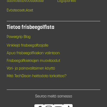
Saavutettavuusseloste
Logopankki
Evästeasetukset
Tietoa frisbeegolfista
Powergrip Blog
Vinkkejä frisbeegolfaajalle
Apua frisbeegolfkiekon valintaan
Frisbeegolfkiekkojen muovilaadut
Väri- ja painovalitsimen käyttö
Mitä TechDiscin heittodata tarkoittaa?
Seuraa meitä somessa