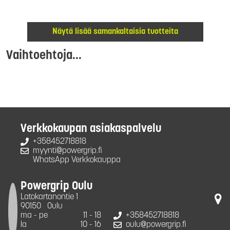
Näytä lisää samankaltaisia tuotteita
Vaihtoehtoja...
Verkkokaupan asiakaspalvelu
+358452718818
myynti@powergrip.fi
WhatsApp Verkkokauppa
Powergrip Oulu
Latokartanontie 1
90150
Oulu
ma - pe
11 - 18
+358452718818
la
10 - 16
oulu@powergrip.fi