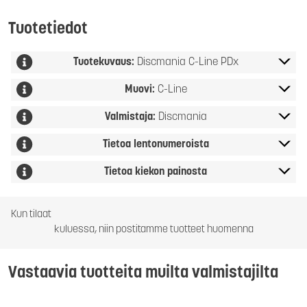
Tuotetiedot
Tuotekuvaus:
Discmania C-Line PDx
Muovi:
C-Line
Valmistaja:
Discmania
Tietoa lentonumeroista
Tietoa kiekon painosta
Kun tilaat
kuluessa, niin postitamme tuotteet huomenna
Vastaavia tuotteita muilta valmistajilta