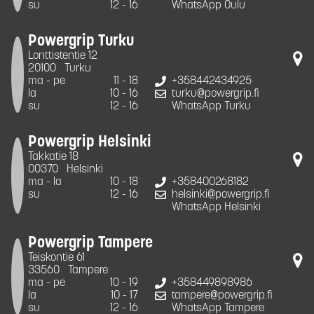
su
12 - 16
WhatsApp Oulu
Powergrip Turku
Lonttistentie 12
20100
Turku
ma - pe
11 - 18
+358442434925
la
10 - 16
turku@powergrip.fi
su
12 - 16
WhatsApp Turku
Powergrip Helsinki
Takkatie 18
00370
Helsinki
ma - la
10 - 18
+358400268182
su
12 - 16
helsinki@powergrip.fi
WhatsApp Helsinki
Powergrip Tampere
Teiskontie 61
33560
Tampere
ma - pe
10 - 19
+358449898986
la
10 - 17
tampere@powergrip.fi
su
12 - 16
WhatsApp Tampere