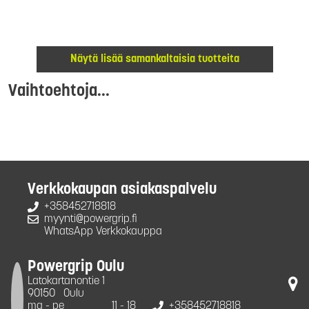
Näytä lisää samankaltaisia tuotteita
Vaihtoehtoja...
Verkkokaupan asiakaspalvelu
+358452718818
myynti@powergrip.fi
WhatsApp Verkkokauppa
Powergrip Oulu
Latokartanontie 1
90150
Oulu
ma - pe
11 - 18
+358452718818