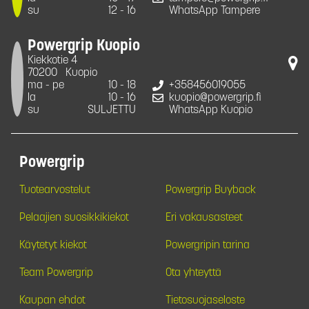
su
12 - 16
WhatsApp Tampere
Powergrip Kuopio
Kiekkotie 4
70200
Kuopio
ma - pe
10 - 18
+358456019055
la
10 - 16
kuopio@powergrip.fi
su
SULJETTU
WhatsApp Kuopio
Powergrip
Tuotearvostelut
Powergrip Buyback
Pelaajien suosikkikiekot
Eri vakausasteet
Käytetyt kiekot
Powergripin tarina
Team Powergrip
Ota yhteyttä
Kaupan ehdot
Tietosuojaseloste