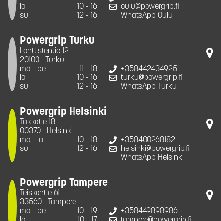
la
10 - 16
oulu@powergrip.fi
su
12 - 16
WhatsApp Oulu
Powergrip Turku
Lonttistentie 12
20100
Turku
ma - pe
11 - 18
+358442434925
la
10 - 16
turku@powergrip.fi
su
12 - 16
WhatsApp Turku
Powergrip Helsinki
Takkatie 18
00370
Helsinki
ma - la
10 - 18
+358400268182
su
12 - 16
helsinki@powergrip.fi
WhatsApp Helsinki
Powergrip Tampere
Teiskontie 61
33560
Tampere
ma - pe
10 - 19
+358449898986
la
10 - 17
tampere@powergrip.fi