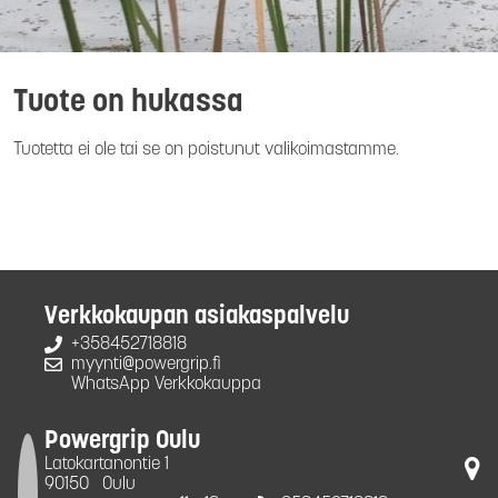
Tuote on hukassa
Tuotetta ei ole tai se on poistunut valikoimastamme.
Verkkokaupan asiakaspalvelu
+358452718818
myynti@powergrip.fi
WhatsApp Verkkokauppa
Powergrip Oulu
Latokartanontie 1
90150
Oulu