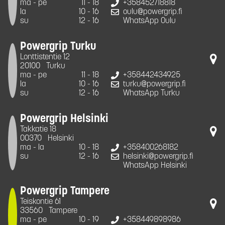
ma - pe
11 - 18
+358452718818
la
10 - 16
oulu@powergrip.fi
su
12 - 16
WhatsApp Oulu
Powergrip Turku
Lonttistentie 12
20100
Turku
ma - pe
11 - 18
+358442434925
la
10 - 16
turku@powergrip.fi
su
12 - 16
WhatsApp Turku
Powergrip Helsinki
Takkatie 18
00370
Helsinki
ma - la
10 - 18
+358400268182
su
12 - 16
helsinki@powergrip.fi
WhatsApp Helsinki
Powergrip Tampere
Teiskontie 61
33560
Tampere
ma - pe
10 - 19
+358449898986