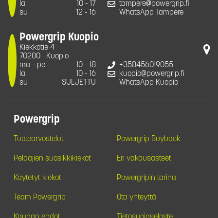
la
10 - 17
tampere@powergrip.fi
su
12 - 16
WhatsApp Tampere
Powergrip Kuopio
Kiekkotie 4
70200
Kuopio
ma - pe
10 - 18
+358456019055
la
10 - 16
kuopio@powergrip.fi
su
SULJETTU
WhatsApp Kuopio
Powergrip
Tuotearvostelut
Powergrip Buyback
Pelaajien suosikkikiekot
Eri vakausasteet
Käytetyt kiekot
Powergripin tarina
Team Powergrip
Ota yhteyttä
Kaupan ehdot
Tietosuojaseloste