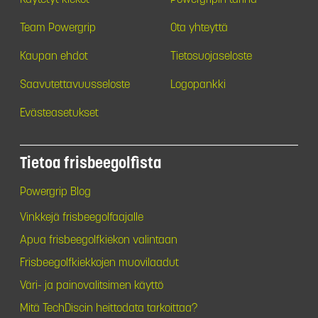
Team Powergrip
Ota yhteyttä
Kaupan ehdot
Tietosuojaseloste
Saavutettavuusseloste
Logopankki
Evästeasetukset
Tietoa frisbeegolfista
Powergrip Blog
Vinkkejä frisbeegolfaajalle
Apua frisbeegolfkiekon valintaan
Frisbeegolfkiekkojen muovilaadut
Väri- ja painovalitsimen käyttö
Mitä TechDiscin heittodata tarkoittaa?