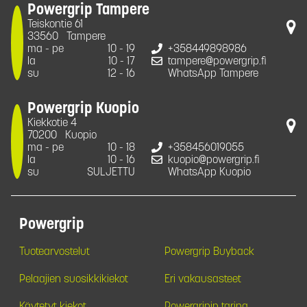
Powergrip Tampere
Teiskontie 61
33560
Tampere
ma - pe
10 - 19
+358449898986
la
10 - 17
tampere@powergrip.fi
su
12 - 16
WhatsApp Tampere
Powergrip Kuopio
Kiekkotie 4
70200
Kuopio
ma - pe
10 - 18
+358456019055
la
10 - 16
kuopio@powergrip.fi
su
SULJETTU
WhatsApp Kuopio
Powergrip
Tuotearvostelut
Powergrip Buyback
Pelaajien suosikkikiekot
Eri vakausasteet
Käytetyt kiekot
Powergripin tarina