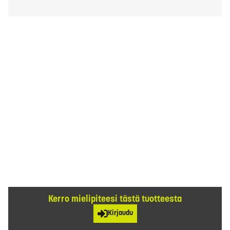
Kerro mielipiteesi tästä tuotteesta
Kirjaudu