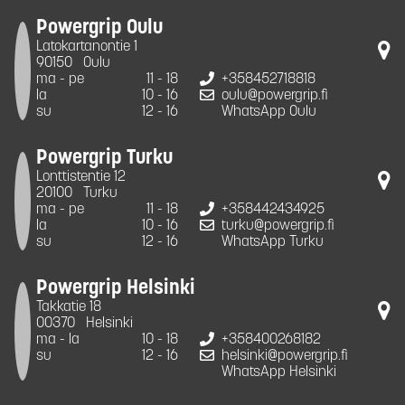
Powergrip Oulu
Latokartanontie 1
90150
Oulu
ma - pe
11 - 18
+358452718818
la
10 - 16
oulu@powergrip.fi
su
12 - 16
WhatsApp Oulu
Powergrip Turku
Lonttistentie 12
20100
Turku
ma - pe
11 - 18
+358442434925
la
10 - 16
turku@powergrip.fi
su
12 - 16
WhatsApp Turku
Powergrip Helsinki
Takkatie 18
00370
Helsinki
ma - la
10 - 18
+358400268182
su
12 - 16
helsinki@powergrip.fi
WhatsApp Helsinki