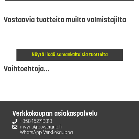
Vastaavia tuotteita muilta valmistajilta
Näytä lisää samankaltaisia tuotteita
Vaihtoehtoja...
Verkkokaupan asiakaspalvelu
+358452718818
myynti@powergrip.fi
WhatsApp Verkkokauppa