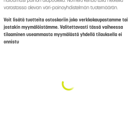
haluamasi painon alapuolella. Numero kertoo tällä hetkellä
varastossa olevan väri-painoyhdistelmän tuotemäärän.
Voit lisätä tuotteita ostoskoriin joko verkkokaupastamme tai
jostakin myymälöistämme. Valitettavasti tässä vaiheessa
tilaaminen useammasta myymälästä yhdellä tilauksella ei
onnistu