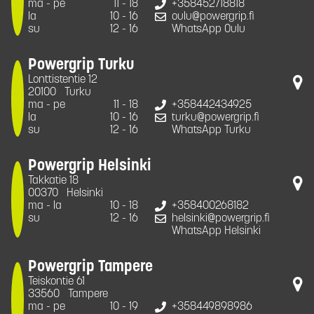
ma - pe
11 - 18
+358452718818
la
10 - 16
oulu@powergrip.fi
su
12 - 16
WhatsApp Oulu
Powergrip Turku
Lonttistentie 12
20100
Turku
ma - pe
11 - 18
+358442434925
la
10 - 16
turku@powergrip.fi
su
12 - 16
WhatsApp Turku
Powergrip Helsinki
Takkatie 18
00370
Helsinki
ma - la
10 - 18
+358400268182
su
12 - 16
helsinki@powergrip.fi
WhatsApp Helsinki
Powergrip Tampere
Teiskontie 61
33560
Tampere
ma - pe
10 - 19
+358449898986