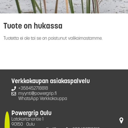
Tuote on hukassa
Tuotetta ei ole tai se on poistunut valikoimastamme.
Verkkokaupan asiakaspalvelu
+358452718818
myynti@powergrip.fi
WhatsApp Verkkokauppa
Powergrip Oulu
Latokartanontie 1
90150
Oulu