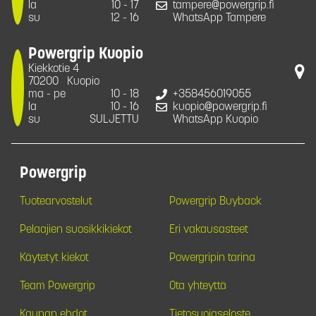
la
10 - 17
tampere@powergrip.fi
su
12 - 16
WhatsApp Tampere
Powergrip Kuopio
Kiekkotie 4
70200
Kuopio
ma - pe
10 - 18
+358456019055
la
10 - 16
kuopio@powergrip.fi
su
SULJETTU
WhatsApp Kuopio
Powergrip
Tuotearvostelut
Powergrip Buyback
Pelaajien suosikkikiekot
Eri vakausasteet
Käytetyt kiekot
Powergripin tarina
Team Powergrip
Ota yhteyttä
Kaupan ehdot
Tietosuojaseloste