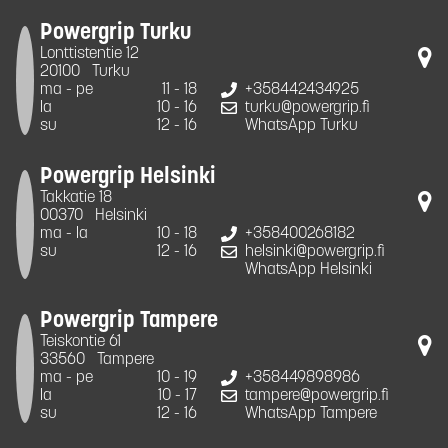
Powergrip Turku
Lonttistentie 12
20100
Turku
ma - pe
11 - 18
+358442434925
la
10 - 16
turku@powergrip.fi
su
12 - 16
WhatsApp Turku
Powergrip Helsinki
Takkatie 18
00370
Helsinki
ma - la
10 - 18
+358400268182
su
12 - 16
helsinki@powergrip.fi
WhatsApp Helsinki
Powergrip Tampere
Teiskontie 61
33560
Tampere
ma - pe
10 - 19
+358449898986
la
10 - 17
tampere@powergrip.fi
su
12 - 16
WhatsApp Tampere