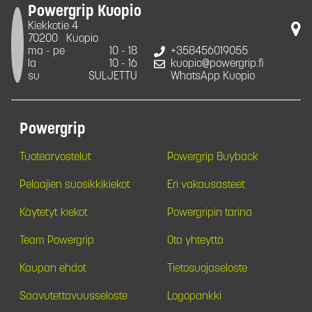
Powergrip Kuopio
Kiekkotie 4
70200
Kuopio
ma - pe
10 - 18
+358456019055
la
10 - 16
kuopio@powergrip.fi
su
SULJETTU
WhatsApp Kuopio
Powergrip
Tuotearvostelut
Powergrip Buyback
Pelaajien suosikkikiekot
Eri vakausasteet
Käytetyt kiekot
Powergripin tarina
Team Powergrip
Ota yhteyttä
Kaupan ehdot
Tietosuojaseloste
Saavutettavuusseloste
Logopankki