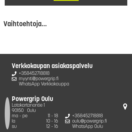
Vaihtoehtoja...
Verkkokaupan asiakaspalvelu
+358452718818
myynti@powergrip.fi
WhatsApp Verkkokauppa
Powergrip Oulu
Latokartanontie 1
90150
Oulu
ma - pe
11 - 18
+358452718818
la
10 - 16
oulu@powergrip.fi
su
12 - 16
WhatsApp Oulu