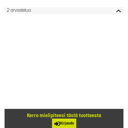
2 arvostelua
Kerro mielipiteesi tästä tuotteesta
Kirjaudu