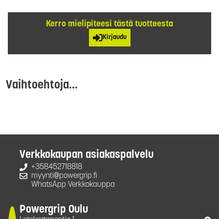
Kerro mielipiteesi tästä tuotteesta
Kirjaudu
Vaihtoehtoja...
Verkkokaupan asiakaspalvelu
+358452718818
myynti@powergrip.fi
WhatsApp Verkkokauppa
Powergrip Oulu