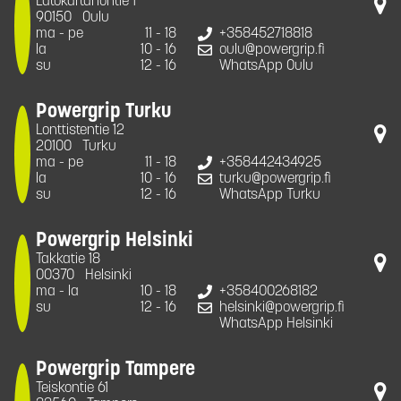
Latokartanontie 1
90150
Oulu
ma - pe
11 - 18
+358452718818
la
10 - 16
oulu@powergrip.fi
su
12 - 16
WhatsApp Oulu
Powergrip Turku
Lonttistentie 12
20100
Turku
ma - pe
11 - 18
+358442434925
la
10 - 16
turku@powergrip.fi
su
12 - 16
WhatsApp Turku
Powergrip Helsinki
Takkatie 18
00370
Helsinki
ma - la
10 - 18
+358400268182
su
12 - 16
helsinki@powergrip.fi
WhatsApp Helsinki
Powergrip Tampere
Teiskontie 61