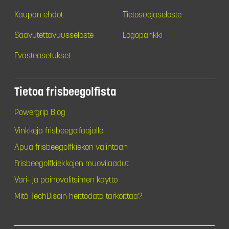
Kaupan ehdot
Tietosuojaseloste
Saavutettavuusseloste
Logopankki
Evästeasetukset
Tietoa frisbeegolfista
Powergrip Blog
Vinkkejä frisbeegolfaajalle
Apua frisbeegolfkiekon valintaan
Frisbeegolfkiekkojen muovilaadut
Väri- ja painovalitsimen käyttö
Mitä TechDiscin heittodata tarkoittaa?