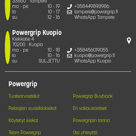
33560
Tampere
ma - pe
10 - 19
+358449898986
la
10 - 17
tampere@powergrip.fi
su
12 - 16
WhatsApp Tampere
Powergrip Kuopio
Kiekkotie 4
70200
Kuopio
ma - pe
10 - 18
+358456019055
la
10 - 16
kuopio@powergrip.fi
su
SULJETTU
WhatsApp Kuopio
Powergrip
Tuotearvostelut
Powergrip Buyback
Pelaajien suosikkikiekot
Eri vakausasteet
Käytetyt kiekot
Powergripin tarina
Team Powergrip
Ota yhteyttä