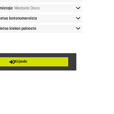
mistaja:
Westside Discs
ietoa lentonumeroista
ietoa kiekon painosta
Kirjaudu