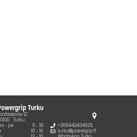
Powergrip Turku
onttistentie 12
0100
Turku
a - pe
11 - 18
+358442434925
a
10 - 16
turku@powergrip.fi
u
12 - 16
WhatsApp Turku