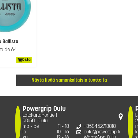
 Ballista
itude 64
Osta
Näytä lisää samankaltaisia tuotteita
Powergrip Oulu
Latokartanontie 1
L
90150
Oulu
2
ma - pe
11 - 18
+358452718818
m
la
10 - 16
oulu@powergrip.fi
l
su
12 - 16
WhatsApp Oulu
s