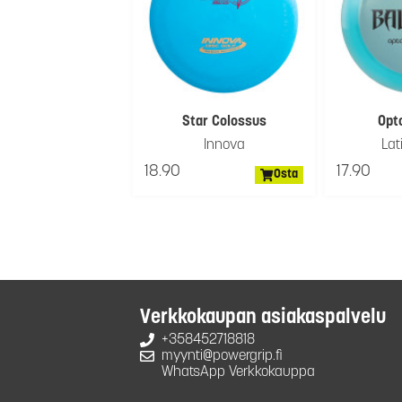
Star Colossus
Opto
Innova
Lat
18.90
17.90
Osta
Verkkokaupan asiakaspalvelu
+358452718818
myynti@powergrip.fi
WhatsApp Verkkokauppa