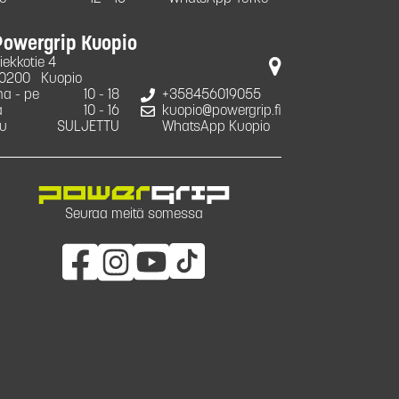
Powergrip Kuopio
iekkotie 4
0200
Kuopio
a - pe
10 - 18
+358456019055
a
10 - 16
kuopio@powergrip.fi
u
SULJETTU
WhatsApp Kuopio
Seuraa meitä somessa