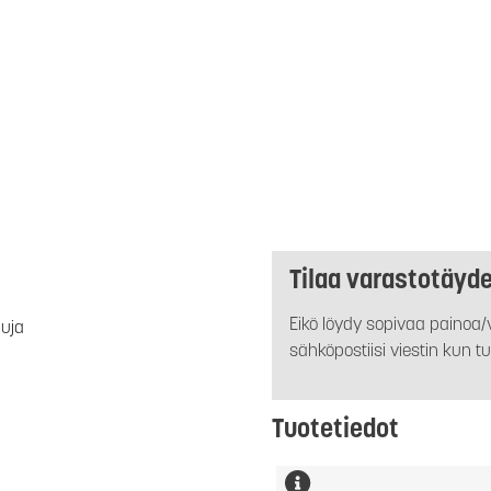
Tilaa varastotäyd
Eikö löydy sopivaa painoa/v
luja
sähköpostiisi viestin kun tu
Tuotetiedot