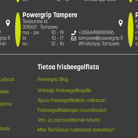
Powergrip Tampere
Teiskontie 61
K
33560
Tampere
7
2
ma - pe
10 - 19
+358449898986
m
ip.fi
la
10 - 17
tampere@powergrip.fi
l
nki
su
12 - 16
WhatsApp Tampere
s
Tietoa frisbeegolfista
Buyback
Powergrip Blog
Vinkkejä frisbeegolfaajalle
steet
Apua frisbeegolfkiekon valintaan
tarina
Frisbeegolfkiekkojen muovilaadut
Väri- ja painovalitsimen käyttö
loste
Mitä TechDiscin heittodata tarkoittaa?