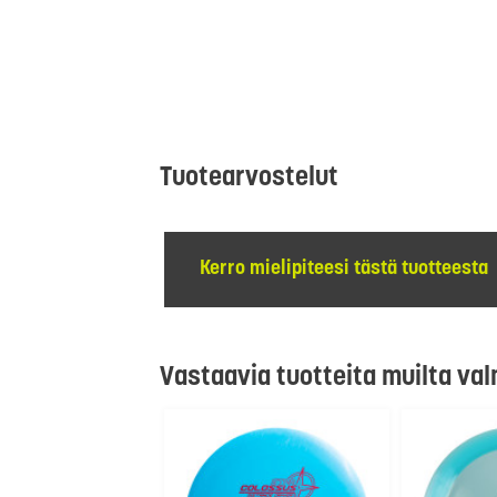
Tuotearvostelut
Kerro mielipiteesi tästä tuotteesta
Vastaavia tuotteita muilta val