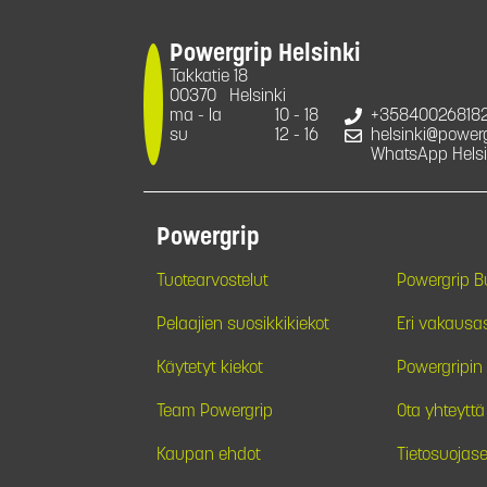
Powergrip Helsinki
Takkatie 18
00370
Helsinki
ma - la
10 - 18
+35840026818
su
12 - 16
helsinki@powergr
WhatsApp Helsi
Powergrip
Tuotearvostelut
Powergrip 
Pelaajien suosikkikiekot
Eri vakausa
Käytetyt kiekot
Powergripin 
Team Powergrip
Ota yhteyttä
Kaupan ehdot
Tietosuojase