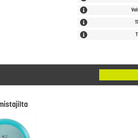
Val
T
T
mistajilta