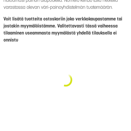
haluamasi painon alapuolella. Numero kertoo tällä hetkellä
varastossa olevan väri-painoyhdistelmän tuotemäärän.
Voit lisätä tuotteita ostoskoriin joko verkkokaupastamme tai
jostakin myymälöistämme. Valitettavasti tässä vaiheessa
tilaaminen useammasta myymälästä yhdellä tilauksella ei
onnistu