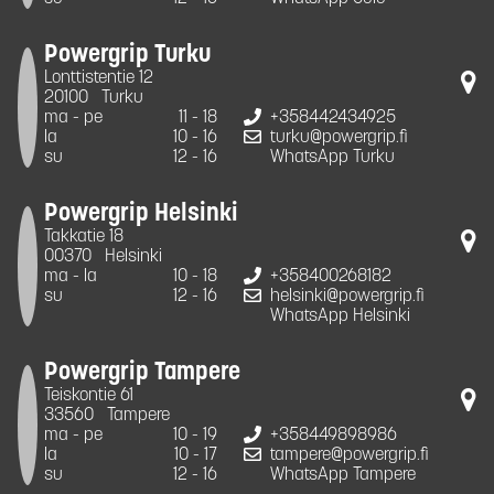
Powergrip Turku
Lonttistentie 12
20100
Turku
ma - pe
11 - 18
+358442434925
la
10 - 16
turku@powergrip.fi
su
12 - 16
WhatsApp Turku
Powergrip Helsinki
Takkatie 18
00370
Helsinki
ma - la
10 - 18
+358400268182
su
12 - 16
helsinki@powergrip.fi
WhatsApp Helsinki
Powergrip Tampere
Teiskontie 61
33560
Tampere
ma - pe
10 - 19
+358449898986
la
10 - 17
tampere@powergrip.fi
su
12 - 16
WhatsApp Tampere