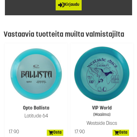
Kirjaudu
Vastaavia tuotteita muilta valmistajilta
Opto Ballista
VIP World
(Maailma)
Latitude 64
Westside Discs
17.90
17.90
Osta
Osta