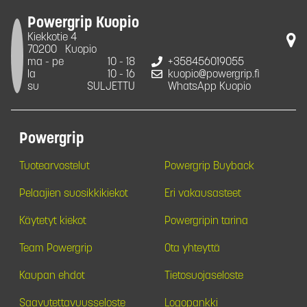
Powergrip Kuopio
Kiekkotie 4
70200
Kuopio
ma - pe
10 - 18
+358456019055
la
10 - 16
kuopio@powergrip.fi
su
SULJETTU
WhatsApp Kuopio
Powergrip
Tuotearvostelut
Powergrip Buyback
Pelaajien suosikkikiekot
Eri vakausasteet
Käytetyt kiekot
Powergripin tarina
Team Powergrip
Ota yhteyttä
Kaupan ehdot
Tietosuojaseloste
Saavutettavuusseloste
Logopankki