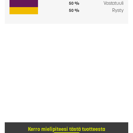
Vastatuuli
50 %
Rysty
50 %
Kerro mielipiteesi tästä tuotteesta