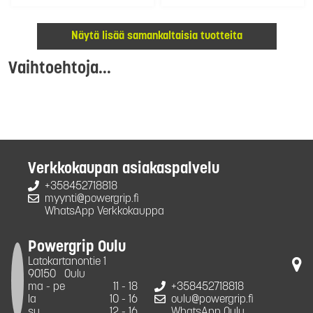
Näytä lisää samankaltaisia tuotteita
Vaihtoehtoja...
Verkkokaupan asiakaspalvelu
+358452718818
myynti@powergrip.fi
WhatsApp Verkkokauppa
Powergrip Oulu
Latokartanontie 1
90150
Oulu
ma - pe
11 - 18
+358452718818
la
10 - 16
oulu@powergrip.fi
su
12 - 16
WhatsApp Oulu