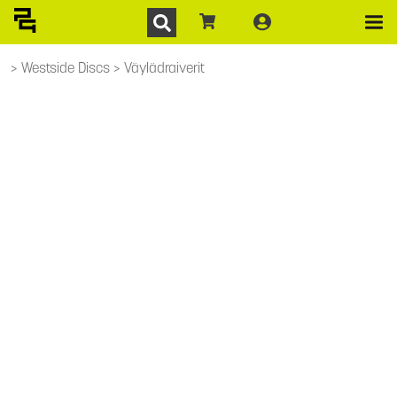
Westside Discs
Väylädraiverit