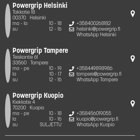
Powergrip Helsinki
Takkatie 18
00370
Helsinki
ma - la
10 - 18
+358400268182
su
12 - 16
helsinki@powergrip.fi
WhatsApp Helsinki
Powergrip Tampere
Teiskontie 61
33560
Tampere
ma - pe
10 - 19
+358449898986
la
10 - 17
tampere@powergrip.fi
su
12 - 16
WhatsApp Tampere
Powergrip Kuopio
Kiekkotie 4
70200
Kuopio
ma - pe
10 - 18
+358456019055
la
10 - 16
kuopio@powergrip.fi
su
SULJETTU
WhatsApp Kuopio