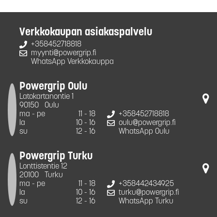
Verkkokaupan asiakaspalvelu
+358452718818
myynti@powergrip.fi
WhatsApp Verkkokauppa
Powergrip Oulu
Latokartanontie 1
90150
Oulu
ma - pe
11 - 18
+358452718818
la
10 - 16
oulu@powergrip.fi
su
12 - 16
WhatsApp Oulu
Powergrip Turku
Lonttistentie 12
20100
Turku
ma - pe
11 - 18
+358442434925
la
10 - 16
turku@powergrip.fi
su
12 - 16
WhatsApp Turku