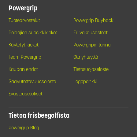
Powergrip
Tuotearvostelut
Powergrip Buyback
Pelaajien suosikkikiekot
Eri vakausasteet
Käytetyt kiekot
Powergripin tarina
Team Powergrip
Ota yhteyttä
Kaupan ehdot
Tietosuojaseloste
Saavutettavuusseloste
Logopankki
Evästeasetukset
Tietoa frisbeegolfista
Powergrip Blog