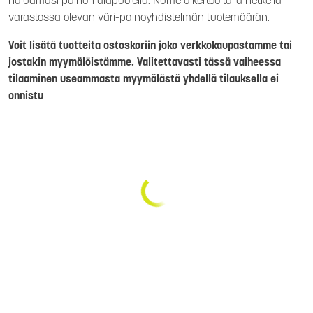
haluamasi painon alapuolella. Numero kertoo tällä hetkellä
varastossa olevan väri-painoyhdistelmän tuotemäärän.
Voit lisätä tuotteita ostoskoriin joko verkkokaupastamme tai
jostakin myymälöistämme. Valitettavasti tässä vaiheessa
tilaaminen useammasta myymälästä yhdellä tilauksella ei
onnistu