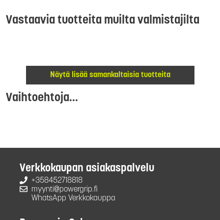
Vastaavia tuotteita muilta valmistajilta
Näytä lisää samankaltaisia tuotteita
Vaihtoehtoja...
Verkkokaupan asiakaspalvelu
+358452718818
myynti@powergrip.fi
WhatsApp Verkkokauppa