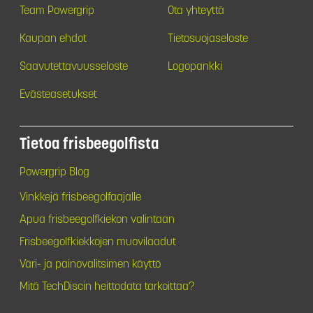
Team Powergrip
Ota yhteyttä
Kaupan ehdot
Tietosuojaseloste
Saavutettavuusseloste
Logopankki
Evästeasetukset
Tietoa frisbeegolfista
Powergrip Blog
Vinkkejä frisbeegolfaajalle
Apua frisbeegolfkiekon valintaan
Frisbeegolfkiekkojen muovilaadut
Väri- ja painovalitsimen käyttö
Mitä TechDiscin heittodata tarkoittaa?