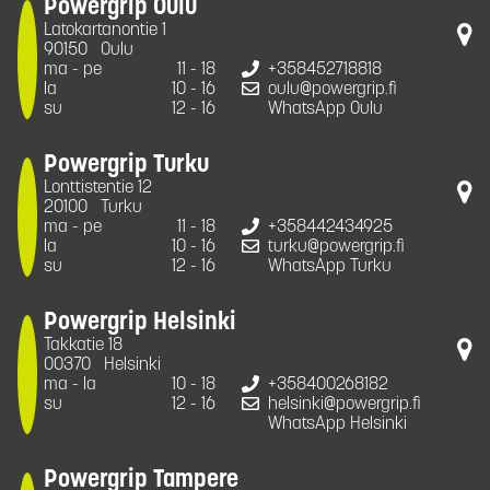
Powergrip Oulu
Latokartanontie 1
90150
Oulu
ma - pe
11 - 18
+358452718818
la
10 - 16
oulu@powergrip.fi
su
12 - 16
WhatsApp Oulu
Powergrip Turku
Lonttistentie 12
20100
Turku
ma - pe
11 - 18
+358442434925
la
10 - 16
turku@powergrip.fi
su
12 - 16
WhatsApp Turku
Powergrip Helsinki
Takkatie 18
00370
Helsinki
ma - la
10 - 18
+358400268182
su
12 - 16
helsinki@powergrip.fi
WhatsApp Helsinki
Powergrip Tampere