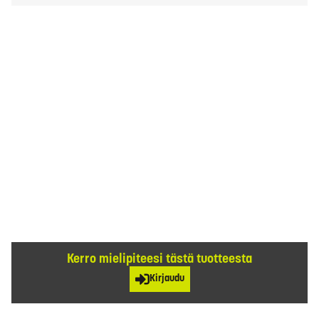
Kerro mielipiteesi tästä tuotteesta
Kirjaudu