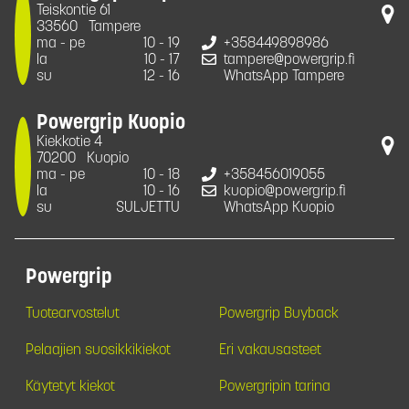
Teiskontie 61
33560
Tampere
ma - pe
10 - 19
+358449898986
la
10 - 17
tampere@powergrip.fi
su
12 - 16
WhatsApp Tampere
Powergrip Kuopio
Kiekkotie 4
70200
Kuopio
ma - pe
10 - 18
+358456019055
la
10 - 16
kuopio@powergrip.fi
su
SULJETTU
WhatsApp Kuopio
Powergrip
Tuotearvostelut
Powergrip Buyback
Pelaajien suosikkikiekot
Eri vakausasteet
Käytetyt kiekot
Powergripin tarina