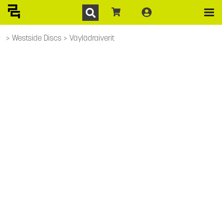
Westside Discs
Väylädraiverit