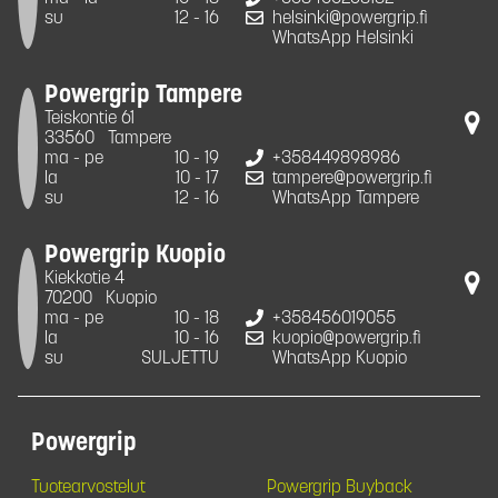
su
12 - 16
helsinki@powergrip.fi
WhatsApp Helsinki
Powergrip Tampere
Teiskontie 61
33560
Tampere
ma - pe
10 - 19
+358449898986
la
10 - 17
tampere@powergrip.fi
su
12 - 16
WhatsApp Tampere
Powergrip Kuopio
Kiekkotie 4
70200
Kuopio
ma - pe
10 - 18
+358456019055
la
10 - 16
kuopio@powergrip.fi
su
SULJETTU
WhatsApp Kuopio
Powergrip
Tuotearvostelut
Powergrip Buyback