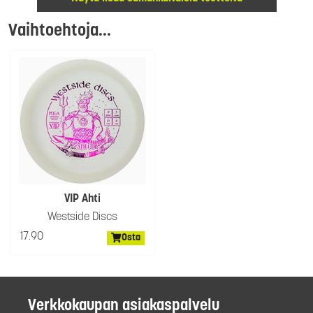
Vaihtoehtoja...
VIP Ahti
Westside Discs
17.90
Osta
Verkkokaupan asiakaspalvelu