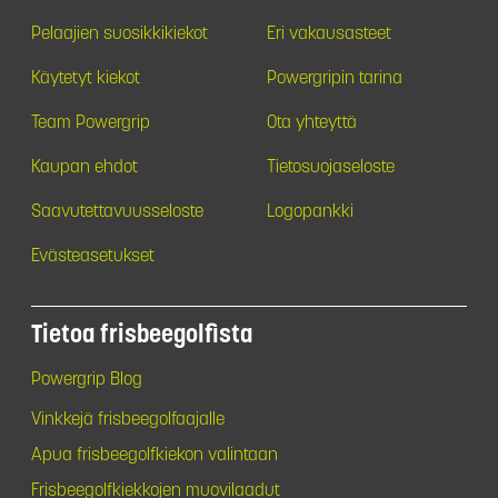
Pelaajien suosikkikiekot
Eri vakausasteet
Käytetyt kiekot
Powergripin tarina
Team Powergrip
Ota yhteyttä
Kaupan ehdot
Tietosuojaseloste
Saavutettavuusseloste
Logopankki
Evästeasetukset
Tietoa frisbeegolfista
Powergrip Blog
Vinkkejä frisbeegolfaajalle
Apua frisbeegolfkiekon valintaan
Frisbeegolfkiekkojen muovilaadut