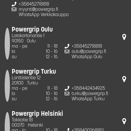
+358452718818
myynti@powergrip.fi
WhatsApp Verkkokauppa
Powergrip Oulu
Latokartanontie 1
90150
Oulu
ma - pe
11 - 18
+358452718818
la
10 - 16
oulu@powergrip.fi
su
12 - 16
WhatsApp Oulu
Powergrip Turku
Lonttistentie 12
20100
Turku
ma - pe
11 - 18
+358442434925
la
10 - 16
turku@powergrip.fi
su
12 - 16
WhatsApp Turku
Powergrip Helsinki
Takkatie 18
00370
Helsinki
ma - la
10 - 18
+358400268182