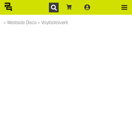
Westside Discs
Väylädraiverit