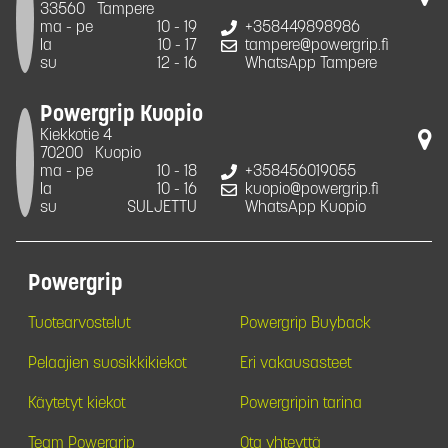
33560
Tampere
ma - pe
10 - 19
+358449898986
la
10 - 17
tampere@powergrip.fi
su
12 - 16
WhatsApp Tampere
Powergrip Kuopio
Kiekkotie 4
70200
Kuopio
ma - pe
10 - 18
+358456019055
la
10 - 16
kuopio@powergrip.fi
su
SULJETTU
WhatsApp Kuopio
Powergrip
Tuotearvostelut
Powergrip Buyback
Pelaajien suosikkikiekot
Eri vakausasteet
Käytetyt kiekot
Powergripin tarina
Team Powergrip
Ota yhteyttä