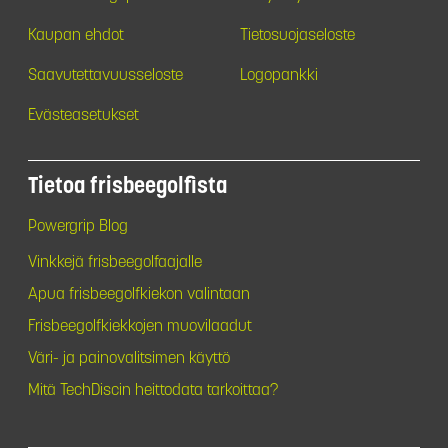
Kaupan ehdot
Tietosuojaseloste
Saavutettavuusseloste
Logopankki
Evästeasetukset
Tietoa frisbeegolfista
Powergrip Blog
Vinkkejä frisbeegolfaajalle
Apua frisbeegolfkiekon valintaan
Frisbeegolfkiekkojen muovilaadut
Väri- ja painovalitsimen käyttö
Mitä TechDiscin heittodata tarkoittaa?