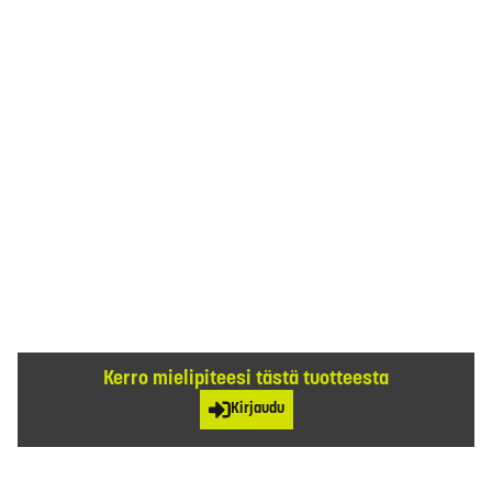
Kerro mielipiteesi tästä tuotteesta
Kirjaudu