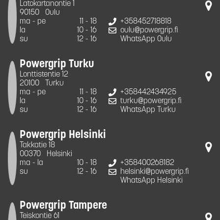
Latokartanontie 1
90150
Oulu
ma - pe
11 - 18
+358452718818
la
10 - 16
oulu@powergrip.fi
su
12 - 16
WhatsApp Oulu
Powergrip Turku
Lonttistentie 12
20100
Turku
ma - pe
11 - 18
+358442434925
la
10 - 16
turku@powergrip.fi
su
12 - 16
WhatsApp Turku
Powergrip Helsinki
Takkatie 18
00370
Helsinki
ma - la
10 - 18
+358400268182
su
12 - 16
helsinki@powergrip.fi
WhatsApp Helsinki
Powergrip Tampere
Teiskontie 61