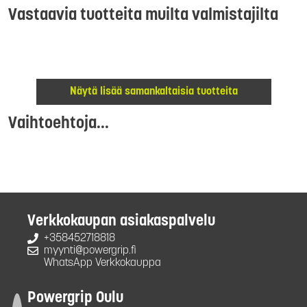
Vastaavia tuotteita muilta valmistajilta
Näytä lisää samankaltaisia tuotteita
Vaihtoehtoja...
Verkkokaupan asiakaspalvelu
+358452718818
myynti@powergrip.fi
WhatsApp Verkkokauppa
Powergrip Oulu