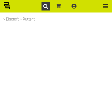
Discraft
Putterit