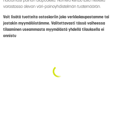
haluamasi painon alapuolella. Numero kertoo tällä hetkellä
varastossa olevan väri-painoyhdistelmän tuotemäärän.
Voit lisätä tuotteita ostoskoriin joko verkkokaupastamme tai
jostakin myymälöistämme. Valitettavasti tässä vaiheessa
tilaaminen useammasta myymälästä yhdellä tilauksella ei
onnistu