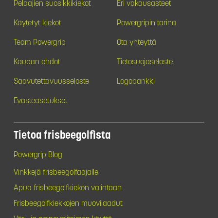
Pelaajien suosikkikiekot
Eri vakausasteet
Käytetyt kiekot
Powergripin tarina
Team Powergrip
Ota yhteyttä
Kaupan ehdot
Tietosuojaseloste
Saavutettavuusseloste
Logopankki
Evästeasetukset
Tietoa frisbeegolfista
Powergrip Blog
Vinkkejä frisbeegolfaajalle
Apua frisbeegolfkiekon valintaan
Frisbeegolfkiekkojen muovilaadut