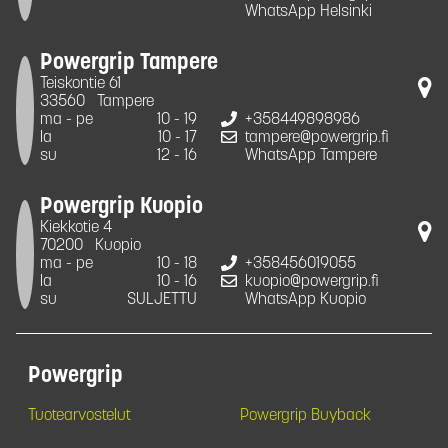
WhatsApp Helsinki
Powergrip Tampere
Teiskontie 61
33560
Tampere
ma - pe
10 - 19
+358449898986
la
10 - 17
tampere@powergrip.fi
su
12 - 16
WhatsApp Tampere
Powergrip Kuopio
Kiekkotie 4
70200
Kuopio
ma - pe
10 - 18
+358456019055
la
10 - 16
kuopio@powergrip.fi
su
SULJETTU
WhatsApp Kuopio
Powergrip
Tuotearvostelut
Powergrip Buyback