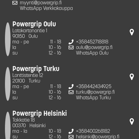
myynti@powergrip.fi
WhatsApp Verkkokauppa
Powergrip Oulu
Latokartanontie 1
90150
Oulu
ma - pe
11 - 18
+358452718818
la
10 - 16
oulu@powergrip.fi
su
12 - 16
WhatsApp Oulu
Powergrip Turku
Lonttistentie 12
20100
Turku
ma - pe
11 - 18
+358442434925
la
10 - 16
turku@powergrip.fi
su
12 - 16
WhatsApp Turku
Powergrip Helsinki
Takkatie 18
00370
Helsinki
ma - la
10 - 18
+358400268182
su
12 - 16
helsinki@powergrip.fi