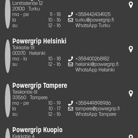
Lonttistentie 12
20100
Turku
ma - pe
11 - 18
+358442434925
la
10 - 16
turku@powergrip.fi
su
12 - 16
WhatsApp Turku
Powergrip Helsinki
Takkatie 18
00370
Helsinki
ma - la
10 - 18
+358400268182
su
12 - 16
helsinki@powergrip.fi
WhatsApp Helsinki
Powergrip Tampere
Teiskontie 61
33560
Tampere
ma - pe
10 - 19
+358449898986
la
10 - 17
tampere@powergrip.fi
su
12 - 16
WhatsApp Tampere
Powergrip Kuopio
Kiekkotie 4