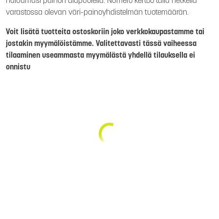
haluamasi painon alapuolella. Numero kertoo tällä hetkellä
varastossa olevan väri-painoyhdistelmän tuotemäärän.
Voit lisätä tuotteita ostoskoriin joko verkkokaupastamme tai
jostakin myymälöistämme. Valitettavasti tässä vaiheessa
tilaaminen useammasta myymälästä yhdellä tilauksella ei
onnistu