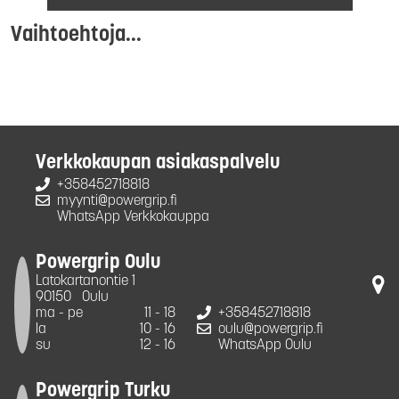
Vaihtoehtoja...
Verkkokaupan asiakaspalvelu
+358452718818
myynti@powergrip.fi
WhatsApp Verkkokauppa
Powergrip Oulu
Latokartanontie 1
90150
Oulu
ma - pe
11 - 18
+358452718818
la
10 - 16
oulu@powergrip.fi
su
12 - 16
WhatsApp Oulu
Powergrip Turku