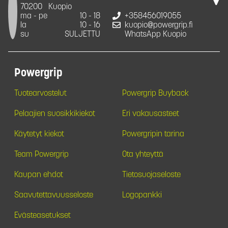
70200
Kuopio
ma - pe
10 - 18
+358456019055
la
10 - 16
kuopio@powergrip.fi
su
SULJETTU
WhatsApp Kuopio
Powergrip
Tuotearvostelut
Powergrip Buyback
Pelaajien suosikkikiekot
Eri vakausasteet
Käytetyt kiekot
Powergripin tarina
Team Powergrip
Ota yhteyttä
Kaupan ehdot
Tietosuojaseloste
Saavutettavuusseloste
Logopankki
Evästeasetukset