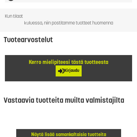
Kun tilaat
kuluessa, niin postitamme tuotteet huomenna
Tuotearvostelut
Kerro mielipiteesi tästä tuotteesta
Kirjaudu
Vastaavia tuotteita muilta valmistajilta
Näytä lisää samankaltaisia tuotteita