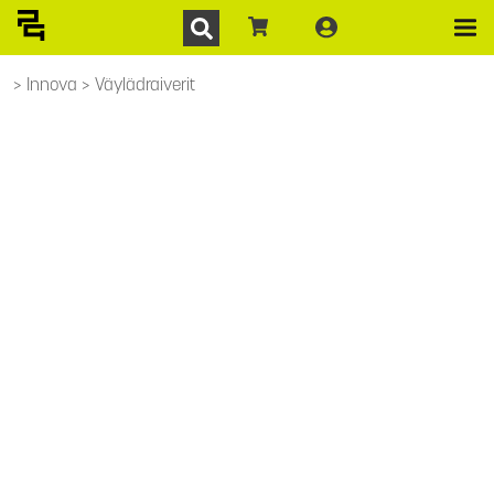
Innova
Väylädraiverit