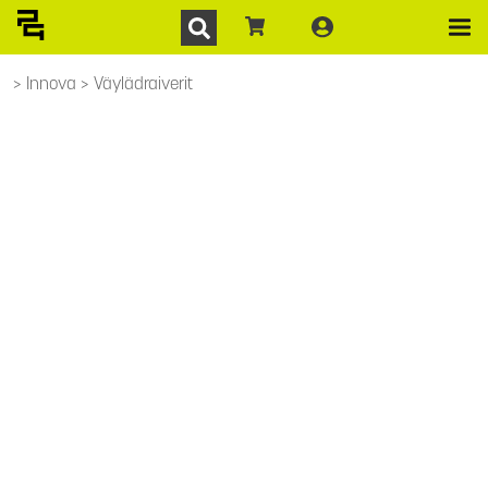
Innova
Väylädraiverit