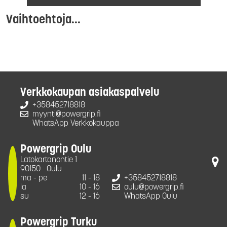
Vaihtoehtoja...
Verkkokaupan asiakaspalvelu
+358452718818
myynti@powergrip.fi
WhatsApp Verkkokauppa
Powergrip Oulu
Latokartanontie 1
90150
Oulu
ma - pe
11 - 18
+358452718818
la
10 - 16
oulu@powergrip.fi
su
12 - 16
WhatsApp Oulu
Powergrip Turku