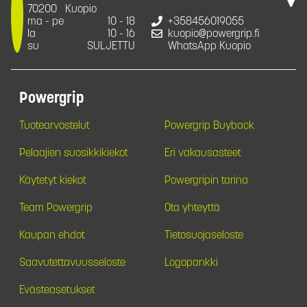
70200
Kuopio
ma - pe
10 - 18
+358456019055
la
10 - 16
kuopio@powergrip.fi
su
SULJETTU
WhatsApp Kuopio
Powergrip
Tuotearvostelut
Powergrip Buyback
Pelaajien suosikkikiekot
Eri vakausasteet
Käytetyt kiekot
Powergripin tarina
Team Powergrip
Ota yhteyttä
Kaupan ehdot
Tietosuojaseloste
Saavutettavuusseloste
Logopankki
Evästeasetukset