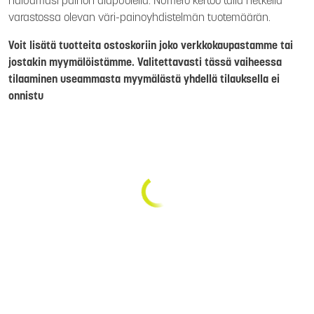
haluamasi painon alapuolella. Numero kertoo tällä hetkellä
varastossa olevan väri-painoyhdistelmän tuotemäärän.
Voit lisätä tuotteita ostoskoriin joko verkkokaupastamme tai
jostakin myymälöistämme. Valitettavasti tässä vaiheessa
tilaaminen useammasta myymälästä yhdellä tilauksella ei
onnistu