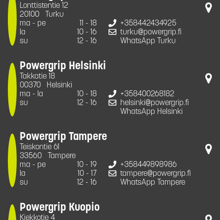
Lonttistentie 12
20100
Turku
ma - pe
11 - 18
+358442434925
la
10 - 16
turku@powergrip.fi
su
12 - 16
WhatsApp Turku
Powergrip Helsinki
Takkatie 18
00370
Helsinki
ma - la
10 - 18
+358400268182
su
12 - 16
helsinki@powergrip.fi
WhatsApp Helsinki
Powergrip Tampere
Teiskontie 61
33560
Tampere
ma - pe
10 - 19
+358449898986
la
10 - 17
tampere@powergrip.fi
su
12 - 16
WhatsApp Tampere
Powergrip Kuopio
Kiekkotie 4