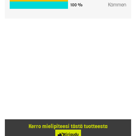
Kämmen
100 %
Kerro mielipiteesi tästä tuotteesta
Kirjaudu