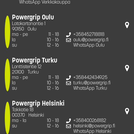
WhatsApp Verkkokauppa
Powergrip Oulu
Latokartanontie 1
90150
Oulu
ma - pe
11 - 18
+358452718818
la
10 - 16
oulu@powergrip.fi
su
12 - 16
WhatsApp Oulu
Powergrip Turku
Lonttistentie 12
20100
Turku
ma - pe
11 - 18
+358442434925
la
10 - 16
turku@powergrip.fi
su
12 - 16
WhatsApp Turku
Powergrip Helsinki
Takkatie 18
00370
Helsinki
ma - la
10 - 18
+358400268182
su
12 - 16
helsinki@powergrip.fi
WhatsApp Helsinki