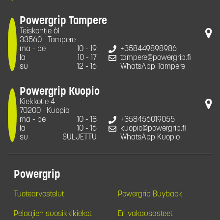
Powergrip Tampere
Teiskontie 61
33560
Tampere
ma - pe
10 - 19
+358449898986
la
10 - 17
tampere@powergrip.fi
su
12 - 16
WhatsApp Tampere
Powergrip Kuopio
Kiekkotie 4
70200
Kuopio
ma - pe
10 - 18
+358456019055
la
10 - 16
kuopio@powergrip.fi
su
SULJETTU
WhatsApp Kuopio
Powergrip
Tuotearvostelut
Powergrip Buyback
Pelaajien suosikkikiekot
Eri vakausasteet