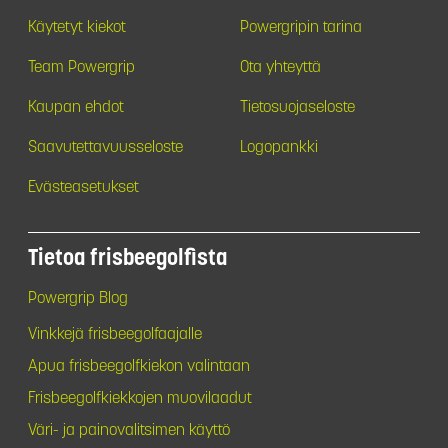
Käytetyt kiekot
Powergripin tarina
Team Powergrip
Ota yhteyttä
Kaupan ehdot
Tietosuojaseloste
Saavutettavuusseloste
Logopankki
Evästeasetukset
Tietoa frisbeegolfista
Powergrip Blog
Vinkkejä frisbeegolfaajalle
Apua frisbeegolfkiekon valintaan
Frisbeegolfkiekkojen muovilaadut
Väri- ja painovalitsimen käyttö