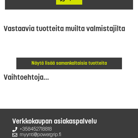
Vastaavia tuotteita muilta valmistajilta
Näytä lisää samankaltaisia tuotteita
Vaihtoehtoja...
Verkkokaupan asiakaspalvelu
+358452718818
myynti@powergrip.fi