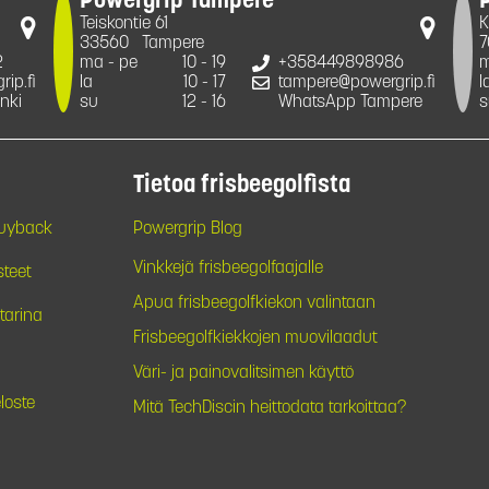
Powergrip Tampere
Teiskontie 61
K
33560
Tampere
7
2
ma - pe
10 - 19
+358449898986
m
ip.fi
la
10 - 17
tampere@powergrip.fi
l
nki
su
12 - 16
WhatsApp Tampere
s
Tietoa frisbeegolfista
Buyback
Powergrip Blog
Vinkkejä frisbeegolfaajalle
steet
Apua frisbeegolfkiekon valintaan
tarina
Frisbeegolfkiekkojen muovilaadut
Väri- ja painovalitsimen käyttö
loste
Mitä TechDiscin heittodata tarkoittaa?