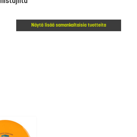
mistajilta
Näytä lisää samankaltaisia tuotteita