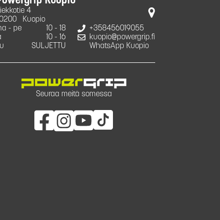
Powergrip Kuopio
iekkotie 4
0200
Kuopio
a - pe
10 - 18
+358456019055
a
10 - 16
kuopio@powergrip.fi
u
SULJETTU
WhatsApp Kuopio
Seuraa meitä somessa