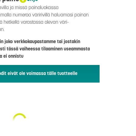
avilla ja missä painoluokassa
aamalla numeroa väririvillä haluamasi painon
lä hetkellä varastossa olevan väri-
än.
riin joko verkkokaupastamme tai jostakin
sti tässä vaiheessa tilaaminen useammasta
a ei onnistu
dit eivät ole voimassa tälle tuotteelle