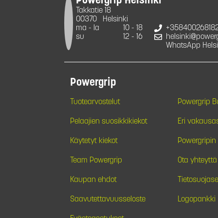
Powergrip Helsinki
Takkatie 18
00370
Helsinki
ma - la
10 - 18
+35840026818
su
12 - 16
helsinki@powergr
WhatsApp Helsi
Powergrip
Tuotearvostelut
Powergrip 
Pelaajien suosikkikiekot
Eri vakausa
Käytetyt kiekot
Powergripin 
Team Powergrip
Ota yhteyttä
Kaupan ehdot
Tietosuojase
Saavutettavuusseloste
Logopankki