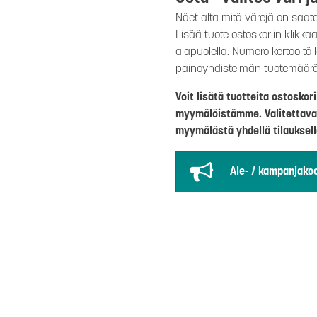
Näet alta mitä värejä on saat
Lisää tuote ostoskoriin klikk
alapuolella. Numero kertoo täl
painoyhdistelmän tuotemäär
Voit lisätä tuotteita ostosko
myymälöistämme. Valitettava
myymälästä yhdellä tilauksell
Ale- / kampanjakoo