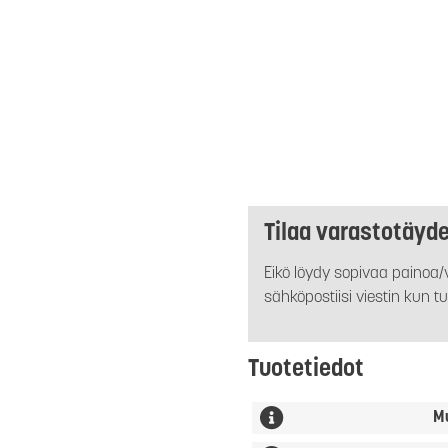
Tilaa varastotäyd
Eikö löydy sopivaa painoa/v
sähköpostiisi viestin kun tu
Tuotetiedot
M