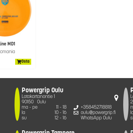
Line MD1
scmania
Osta
Powergrip Oulu
Latokartanontie 1
L
90150
Oulu
2
ma - pe
11 - 18
+358452718818
m
la
10 - 16
oulu@powergrip.fi
l
su
12 - 16
WhatsApp Oulu
s