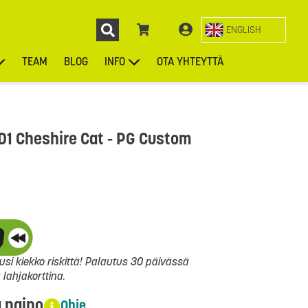
ENGLISH
TEAM
BLOG
INFO
OTA YHTEYTTÄ
ENGL
KIEKOT
LAUKUT
ASUSTEET
MUUT TUOTTEET
D1 Cheshire Cat - PG Custom
si kiekko riskittä! Palautus 30 päivässä
ahjakorttina.
a paino
Ohje