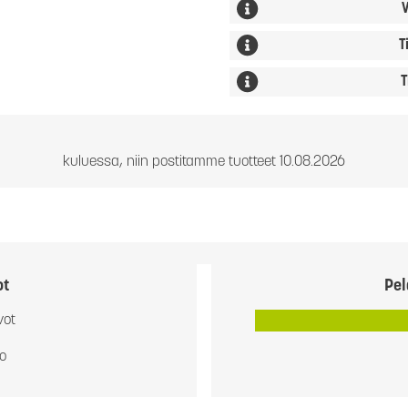
V
T
T
kuluessa, niin postitamme tuotteet 10.08.2026
ot
Pel
vot
io