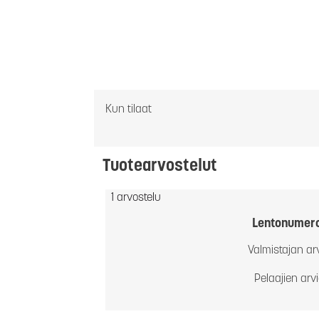
Kun tilaat
Tuotearvostelut
1 arvostelu
Lentonumer
Valmistajan ar
Pelaajien arv