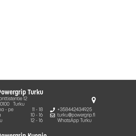
Powergrip Turku
onttistentie 12
0100
Turku
a - pe
11 - 18
+358442434925
a
10 - 16
turku@powergrip.fi
u
12 - 16
WhatsApp Turku