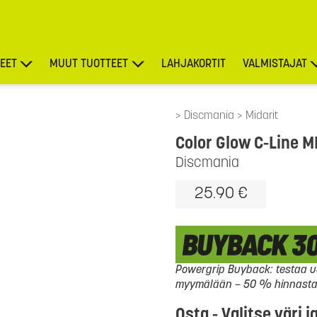
EET
MUUT TUOTTEET
LAHJAKORTIT
VALMISTAJAT
TARJOUKSET
Discmania
Midarit
Color Glow C-Line M
Discmania
25.90 €
Powergrip Buyback: testaa uu
myymälään – 50 % hinnasta l
Osta - Valitse väri j