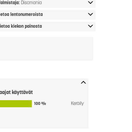
almistaja:
Discmania
ietoa lentonumeroista
ietoa kiekon painosta
aajat käyttävät
Keräily
100 %