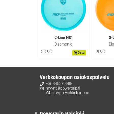
C-Line MD1
S-
Discmania
Di
20.90
21.90
Osta
Verkkokaupan asiakaspalvelu
+358452718818
myynti@powergrip.fi
WhatsApp Verkkokauppa