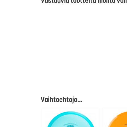
Vastaavia tuotteita muilta val
Vaihtoehtoja...