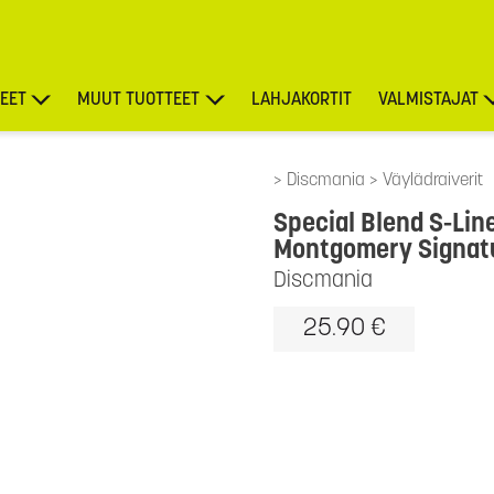
EET
MUUT TUOTTEET
LAHJAKORTIT
VALMISTAJAT
TARJOUKSET
Discmania
Väylädraiverit
Special Blend S-Lin
Montgomery Signatu
Discmania
25.90 €