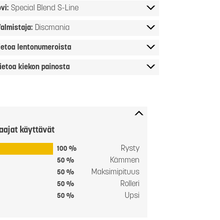
vi:
Special Blend S-Line
almistaja:
Discmania
ietoa lentonumeroista
ietoa kiekon painosta
aajat käyttävät
Rysty
100 %
Kämmen
50 %
Maksimipituus
50 %
Rolleri
50 %
Upsi
50 %