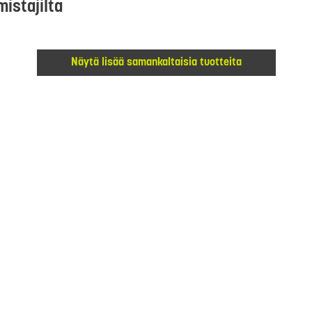
mistajilta
Näytä lisää samankaltaisia tuotteita