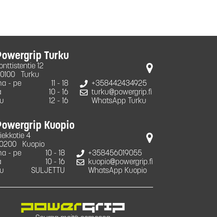
Powergrip Turku
onttistentie 12
0100
Turku
a - pe
11 - 18
+358442434925
a
10 - 16
turku@powergrip.fi
u
12 - 16
WhatsApp Turku
Powergrip Kuopio
iekkotie 4
0200
Kuopio
a - pe
10 - 18
+358456019055
a
10 - 16
kuopio@powergrip.fi
u
SULJETTU
WhatsApp Kuopio