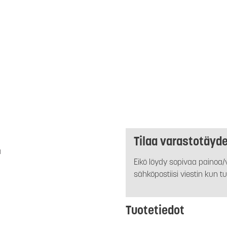
Tilaa varastotäyd
a
Eikö löydy sopivaa painoa/v
sähköpostiisi viestin kun tu
Tuotetiedot