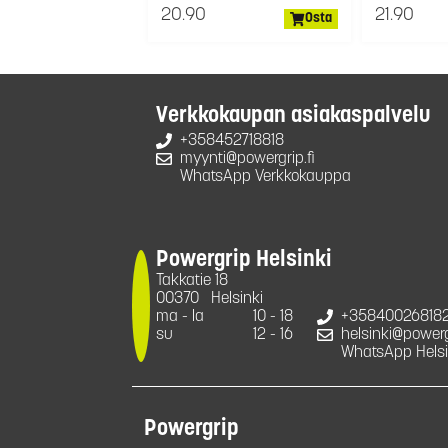
20.90
21.90
Osta
Verkkokaupan asiakaspalvelu
+358452718818
myynti@powergrip.fi
WhatsApp Verkkokauppa
Powergrip Helsinki
Takkatie 18
00370
Helsinki
ma - la
10 - 18
+35840026818
su
12 - 16
helsinki@powergr
WhatsApp Helsi
Powergrip