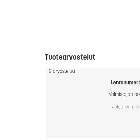
Tuotearvostelut
2 arvostelua
Lentonumer
Valmistajan ar
Pelaajien arv