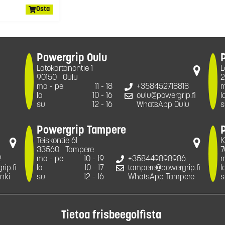
Osta
Powergrip Oulu
Latokartanontie 1
L
90150
Oulu
2
ma - pe
11 - 18
+358452718818
m
la
10 - 16
oulu@powergrip.fi
l
su
12 - 16
WhatsApp Oulu
s
Powergrip Tampere
Teiskontie 61
K
33560
Tampere
7
2
ma - pe
10 - 19
+358449898986
m
ip.fi
la
10 - 17
tampere@powergrip.fi
l
nki
su
12 - 16
WhatsApp Tampere
s
Tietoa frisbeegolfista