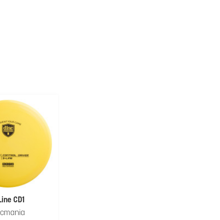
Line CD1
scmania