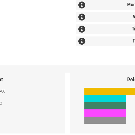
Muo
V
T
T
ot
Pel
vot
io