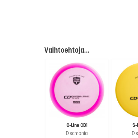
Vaihtoehtoja...
C-Line CD1
S-
Discmania
Di