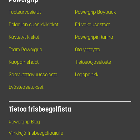
Powergrip
Tuotearvostelut
Powergrip Buyback
Pelaajien suosikkikiekot
Eri vakausasteet
Käytetyt kiekot
Powergripin tarina
Team Powergrip
Ota yhteyttä
Kaupan ehdot
Tietosuojaseloste
Saavutettavuusseloste
Logopankki
Evästeasetukset
Tietoa frisbeegolfista
Powergrip Blog
Vinkkejä frisbeegolfaajalle