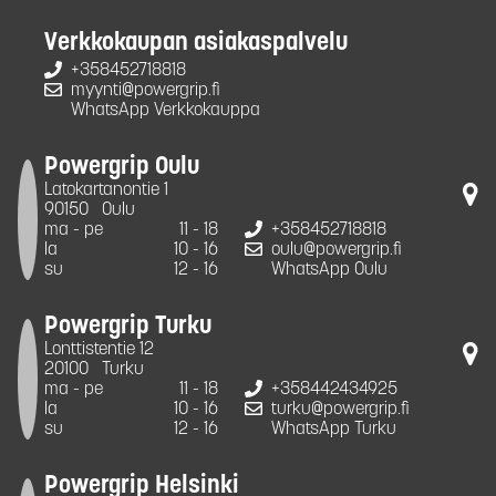
Verkkokaupan asiakaspalvelu
+358452718818
myynti@powergrip.fi
WhatsApp Verkkokauppa
Powergrip Oulu
Latokartanontie 1
90150
Oulu
ma - pe
11 - 18
+358452718818
la
10 - 16
oulu@powergrip.fi
su
12 - 16
WhatsApp Oulu
Powergrip Turku
Lonttistentie 12
20100
Turku
ma - pe
11 - 18
+358442434925
la
10 - 16
turku@powergrip.fi
su
12 - 16
WhatsApp Turku
Powergrip Helsinki