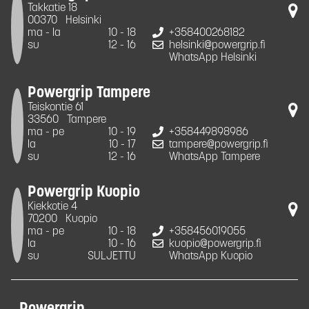
Takkatie 18
00370
Helsinki
ma - la
10 - 18
+358400268182
su
12 - 16
helsinki@powergrip.fi
WhatsApp Helsinki
Powergrip Tampere
Teiskontie 61
33560
Tampere
ma - pe
10 - 19
+358449898986
la
10 - 17
tampere@powergrip.fi
su
12 - 16
WhatsApp Tampere
Powergrip Kuopio
Kiekkotie 4
70200
Kuopio
ma - pe
10 - 18
+358456019055
la
10 - 16
kuopio@powergrip.fi
su
SULJETTU
WhatsApp Kuopio