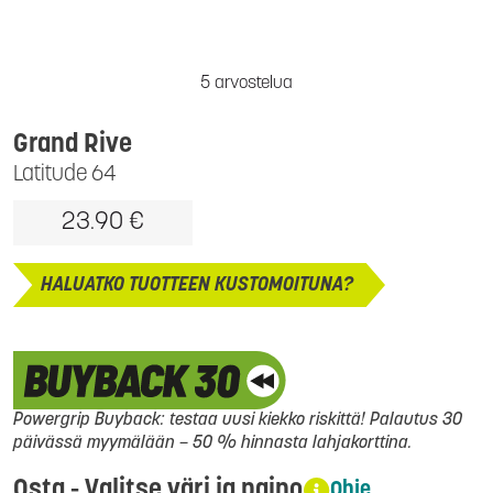
5 arvostelua
Grand Rive
Latitude 64
23.90 €
HALUATKO TUOTTEEN KUSTOMOITUNA?
Powergrip Buyback: testaa uusi kiekko riskittä! Palautus 30
päivässä myymälään – 50 % hinnasta lahjakorttina.
Osta - Valitse väri ja paino
Ohje