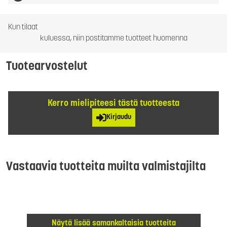
Kun tilaat
kuluessa, niin postitamme tuotteet huomenna
Tuotearvostelut
Kerro mielipiteesi tästä tuotteesta
Kirjaudu
Vastaavia tuotteita muilta valmistajilta
Näytä lisää samankaltaisia tuotteita