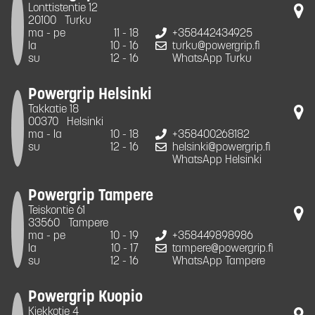
Lonttistentie 12
20100
Turku
ma - pe
11 - 18
+358442434925
la
10 - 16
turku@powergrip.fi
su
12 - 16
WhatsApp Turku
Powergrip Helsinki
Takkatie 18
00370
Helsinki
ma - la
10 - 18
+358400268182
su
12 - 16
helsinki@powergrip.fi
WhatsApp Helsinki
Powergrip Tampere
Teiskontie 61
33560
Tampere
ma - pe
10 - 19
+358449898986
la
10 - 17
tampere@powergrip.fi
su
12 - 16
WhatsApp Tampere
Powergrip Kuopio
Kiekkotie 4