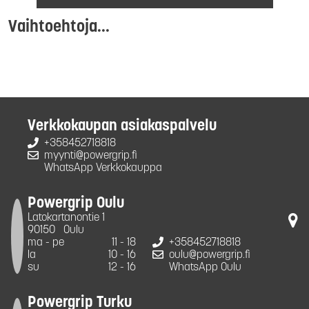
Vaihtoehtoja...
Verkkokaupan asiakaspalvelu
+358452718818
myynti@powergrip.fi
WhatsApp Verkkokauppa
Powergrip Oulu
Latokartanontie 1
90150
Oulu
ma - pe
11 - 18
+358452718818
la
10 - 16
oulu@powergrip.fi
su
12 - 16
WhatsApp Oulu
Powergrip Turku