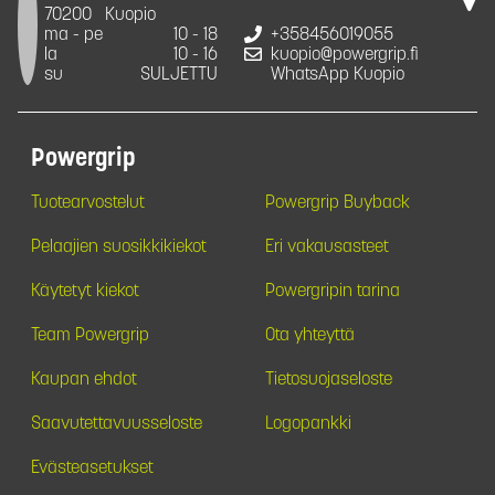
70200
Kuopio
ma - pe
10 - 18
+358456019055
la
10 - 16
kuopio@powergrip.fi
su
SULJETTU
WhatsApp Kuopio
Powergrip
Tuotearvostelut
Powergrip Buyback
Pelaajien suosikkikiekot
Eri vakausasteet
Käytetyt kiekot
Powergripin tarina
Team Powergrip
Ota yhteyttä
Kaupan ehdot
Tietosuojaseloste
Saavutettavuusseloste
Logopankki
Evästeasetukset