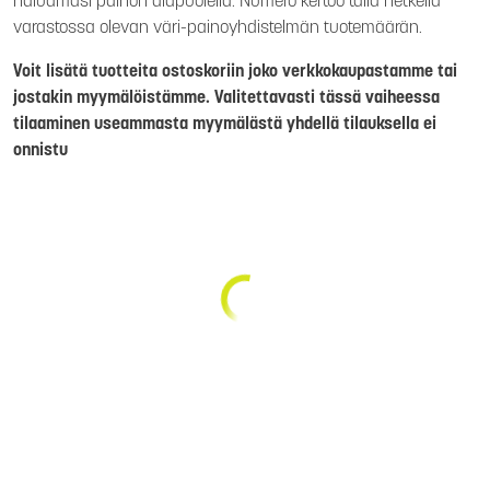
haluamasi painon alapuolella. Numero kertoo tällä hetkellä
varastossa olevan väri-painoyhdistelmän tuotemäärän.
Voit lisätä tuotteita ostoskoriin joko verkkokaupastamme tai
jostakin myymälöistämme. Valitettavasti tässä vaiheessa
tilaaminen useammasta myymälästä yhdellä tilauksella ei
onnistu