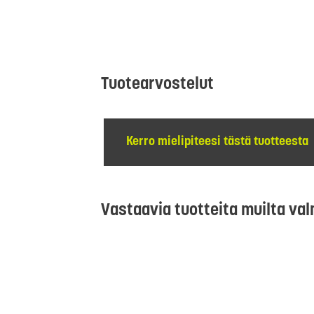
Tuotearvostelut
Kerro mielipiteesi tästä tuotteesta
Vastaavia tuotteita muilta val