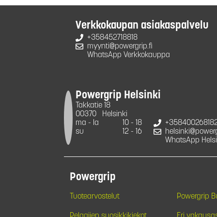
Verkkokaupan asiakaspalvelu
+358452718818
myynti@powergrip.fi
WhatsApp Verkkokauppa
Powergrip Helsinki
Takkatie 18
00370
Helsinki
ma - la
10 - 18
+35840026818
su
12 - 16
helsinki@powergr
WhatsApp Helsi
Powergrip
Tuotearvostelut
Powergrip 
Pelaajien suosikkikiekot
Eri vakausa