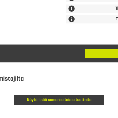
T
T
mistajilta
Näytä lisää samankaltaisia tuotteita