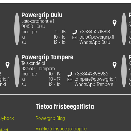
Powergrip Oulu
Latokartanontie 1
L
90150
Oulu
2
ma - pe
11 - 18
+358452718818
m
la
10 - 16
oulu@powergrip.fi
l
su
12 - 16
WhatsApp Oulu
s
Powergrip Tampere
Teiskontie 61
K
33560
Tampere
7
2
ma - pe
10 - 19
+358449898986
m
ip.fi
la
10 - 17
tampere@powergrip.fi
l
nki
su
12 - 16
WhatsApp Tampere
s
Tietoa frisbeegolfista
Buyback
Powergrip Blog
Vinkkejä frisbeegolfaajalle
steet