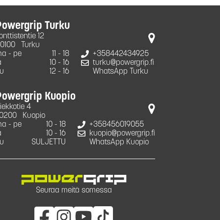
Powergrip Turku
onttistentie 12
0100
Turku
a - pe
11 - 18
+358442434925
a
10 - 16
turku@powergrip.fi
u
12 - 16
WhatsApp Turku
Powergrip Kuopio
iekkotie 4
0200
Kuopio
a - pe
10 - 18
+358456019055
a
10 - 16
kuopio@powergrip.fi
u
SULJETTU
WhatsApp Kuopio
Seuraa meitä somessa