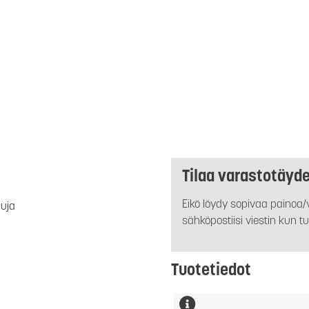
Tilaa varastotäyd
Eikö löydy sopivaa painoa/v
luja
sähköpostiisi viestin kun tu
Tuotetiedot