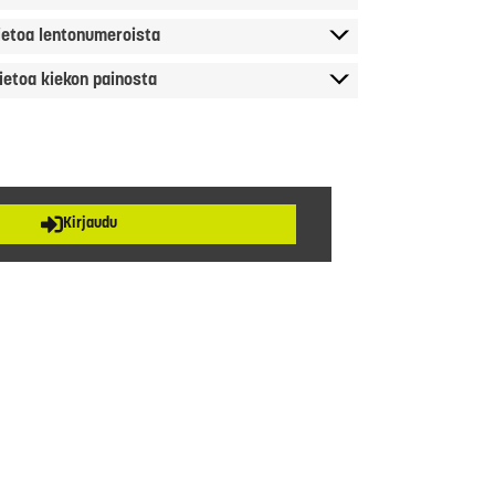
ietoa lentonumeroista
ietoa kiekon painosta
Kirjaudu