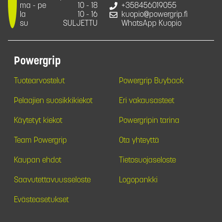
ma - pe
10 - 18
+358456019055
la
10 - 16
kuopio@powergrip.fi
su
SULJETTU
WhatsApp Kuopio
Powergrip
Tuotearvostelut
Powergrip Buyback
Pelaajien suosikkikiekot
Eri vakausasteet
Käytetyt kiekot
Powergripin tarina
Team Powergrip
Ota yhteyttä
Kaupan ehdot
Tietosuojaseloste
Saavutettavuusseloste
Logopankki
Evästeasetukset