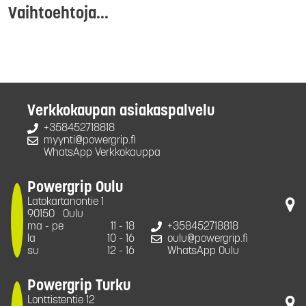
Vaihtoehtoja...
Verkkokaupan asiakaspalvelu
+358452718818
myynti@powergrip.fi
WhatsApp Verkkokauppa
Powergrip Oulu
Latokartanontie 1
90150
Oulu
ma - pe
11 - 18
+358452718818
la
10 - 16
oulu@powergrip.fi
su
12 - 16
WhatsApp Oulu
Powergrip Turku
Lonttistentie 12