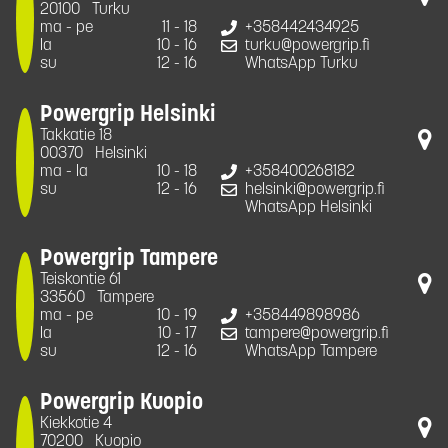
20100
Turku
ma - pe
11 - 18
+358442434925
la
10 - 16
turku@powergrip.fi
su
12 - 16
WhatsApp Turku
Powergrip Helsinki
Takkatie 18
00370
Helsinki
ma - la
10 - 18
+358400268182
su
12 - 16
helsinki@powergrip.fi
WhatsApp Helsinki
Powergrip Tampere
Teiskontie 61
33560
Tampere
ma - pe
10 - 19
+358449898986
la
10 - 17
tampere@powergrip.fi
su
12 - 16
WhatsApp Tampere
Powergrip Kuopio
Kiekkotie 4
70200
Kuopio