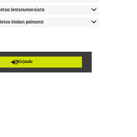
ietoa lentonumeroista
ietoa kiekon painosta
Kirjaudu