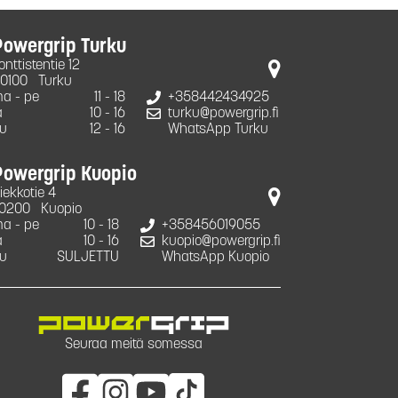
Powergrip Turku
onttistentie 12
0100
Turku
a - pe
11 - 18
+358442434925
a
10 - 16
turku@powergrip.fi
u
12 - 16
WhatsApp Turku
Powergrip Kuopio
iekkotie 4
0200
Kuopio
a - pe
10 - 18
+358456019055
a
10 - 16
kuopio@powergrip.fi
u
SULJETTU
WhatsApp Kuopio
Seuraa meitä somessa