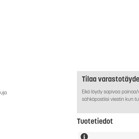
Tilaa varastotäyd
Eikö löydy sopivaa painoa/v
luja
sähköpostiisi viestin kun tu
Tuotetiedot