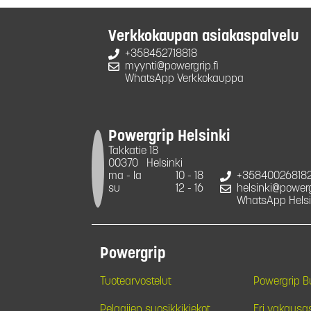
Verkkokaupan asiakaspalvelu
+358452718818
myynti@powergrip.fi
WhatsApp Verkkokauppa
Powergrip Helsinki
Takkatie 18
00370
Helsinki
ma - la
10 - 18
+35840026818
su
12 - 16
helsinki@powergr
WhatsApp Helsi
Powergrip
Tuotearvostelut
Powergrip 
Pelaajien suosikkikiekot
Eri vakausa