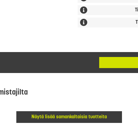
T
T
mistajilta
Näytä lisää samankaltaisia tuotteita