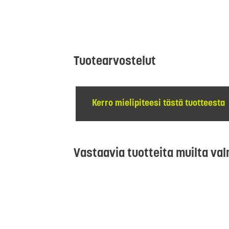
Tuotearvostelut
Kerro mielipiteesi tästä tuotteesta
Vastaavia tuotteita muilta val