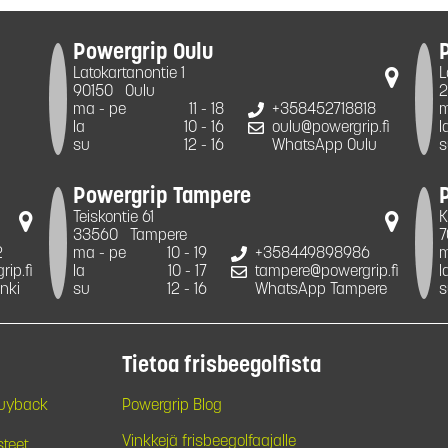
Powergrip Oulu
Latokartanontie 1
L
90150
Oulu
2
ma - pe
11 - 18
+358452718818
m
la
10 - 16
oulu@powergrip.fi
l
su
12 - 16
WhatsApp Oulu
s
Powergrip Tampere
Teiskontie 61
K
33560
Tampere
7
2
ma - pe
10 - 19
+358449898986
m
ip.fi
la
10 - 17
tampere@powergrip.fi
l
nki
su
12 - 16
WhatsApp Tampere
s
Tietoa frisbeegolfista
Buyback
Powergrip Blog
Vinkkejä frisbeegolfaajalle
steet