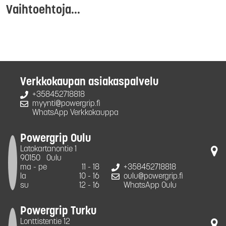
Vaihtoehtoja...
Verkkokaupan asiakaspalvelu
+358452718818
myynti@powergrip.fi
WhatsApp Verkkokauppa
Powergrip Oulu
Latokartanontie 1
90150
Oulu
ma - pe
11 - 18
+358452718818
la
10 - 16
oulu@powergrip.fi
su
12 - 16
WhatsApp Oulu
Powergrip Turku
Lonttistentie 12