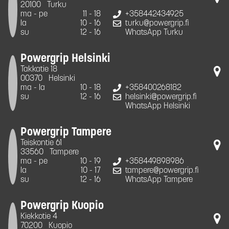
20100
Turku
ma - pe
11 - 18
+358442434925
la
10 - 16
turku@powergrip.fi
su
12 - 16
WhatsApp Turku
Powergrip Helsinki
Takkatie 18
00370
Helsinki
ma - la
10 - 18
+358400268182
su
12 - 16
helsinki@powergrip.fi
WhatsApp Helsinki
Powergrip Tampere
Teiskontie 61
33560
Tampere
ma - pe
10 - 19
+358449898986
la
10 - 17
tampere@powergrip.fi
su
12 - 16
WhatsApp Tampere
Powergrip Kuopio
Kiekkotie 4
70200
Kuopio