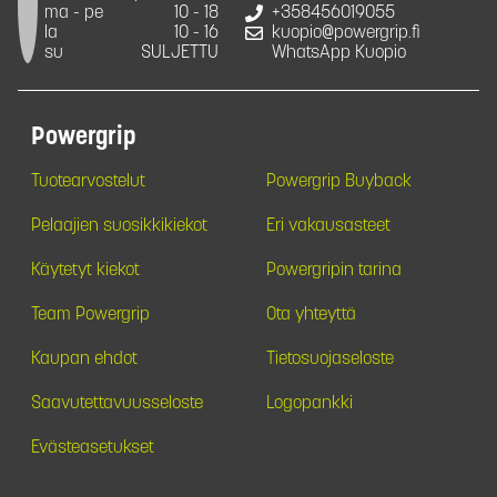
ma - pe
10 - 18
+358456019055
la
10 - 16
kuopio@powergrip.fi
su
SULJETTU
WhatsApp Kuopio
Powergrip
Tuotearvostelut
Powergrip Buyback
Pelaajien suosikkikiekot
Eri vakausasteet
Käytetyt kiekot
Powergripin tarina
Team Powergrip
Ota yhteyttä
Kaupan ehdot
Tietosuojaseloste
Saavutettavuusseloste
Logopankki
Evästeasetukset