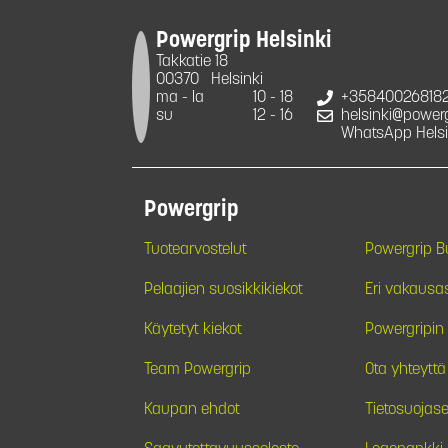
Powergrip Helsinki
Takkatie 18
00370
Helsinki
ma - la
10 - 18
+35840026818
su
12 - 16
helsinki@powergr
WhatsApp Helsi
Powergrip
Tuotearvostelut
Powergrip 
Pelaajien suosikkikiekot
Eri vakausa
Käytetyt kiekot
Powergripin 
Team Powergrip
Ota yhteyttä
Kaupan ehdot
Tietosuojase