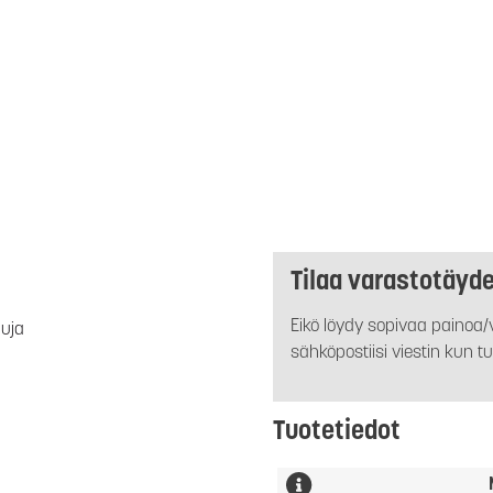
Tilaa varastotäyd
Eikö löydy sopivaa painoa/v
luja
sähköpostiisi viestin kun tu
Tuotetiedot