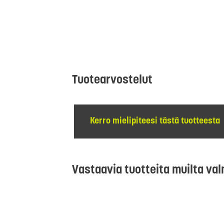
Tuotearvostelut
Kerro mielipiteesi tästä tuotteesta
Vastaavia tuotteita muilta val