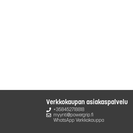
Verkkokaupan asiakaspalvelu
+358452718818
myynti@powergrip.fi
WhatsApp Verkkokauppa