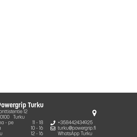
Powergrip Turku
onttistentie 12
0100
Turku
a - pe
11 - 18
+358442434925
a
10 - 16
turku@powergrip.fi
u
12 - 16
WhatsApp Turku