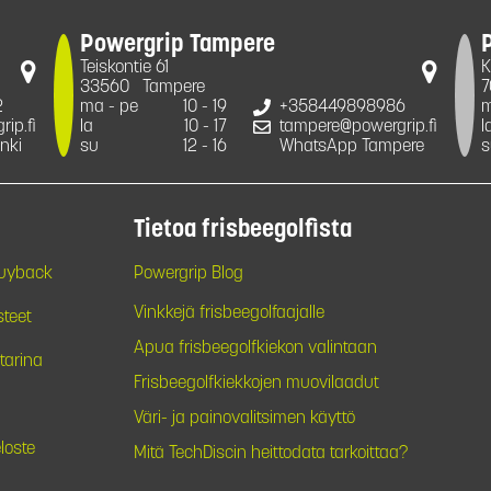
Powergrip Tampere
Teiskontie 61
K
33560
Tampere
7
2
ma - pe
10 - 19
+358449898986
m
ip.fi
la
10 - 17
tampere@powergrip.fi
l
nki
su
12 - 16
WhatsApp Tampere
s
Tietoa frisbeegolfista
Buyback
Powergrip Blog
Vinkkejä frisbeegolfaajalle
steet
Apua frisbeegolfkiekon valintaan
tarina
Frisbeegolfkiekkojen muovilaadut
Väri- ja painovalitsimen käyttö
loste
Mitä TechDiscin heittodata tarkoittaa?