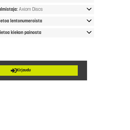
almistaja:
Axiom Discs
ietoa lentonumeroista
ietoa kiekon painosta
Kirjaudu