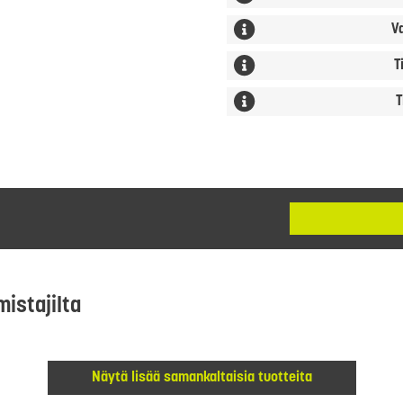
V
T
T
mistajilta
Näytä lisää samankaltaisia tuotteita