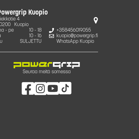
Powergrip Kuopio
iekkotie 4
0200
Kuopio
a - pe
10 - 18
+358456019055
a
10 - 16
kuopio@powergrip.fi
u
SULJETTU
WhatsApp Kuopio
Seuraa meitä somessa