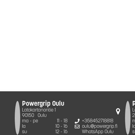
Powergrip Oulu
Latokartanontie 1
L
90150
Oulu
2
ma - pe
11 - 18
+358452718818
m
la
10 - 16
oulu@powergrip.fi
l
su
12 - 16
WhatsApp Oulu
s